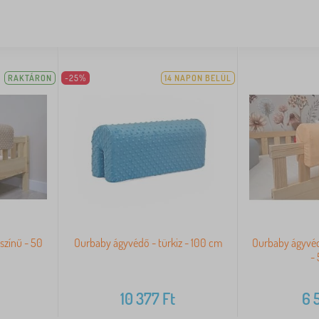
RAKTÁRON
-25%
14 NAPON BELÜL
színű - 50
Ourbaby ágyvédő - türkiz - 100 cm
Ourbaby ágyvéd
-
10 377
Ft
6 