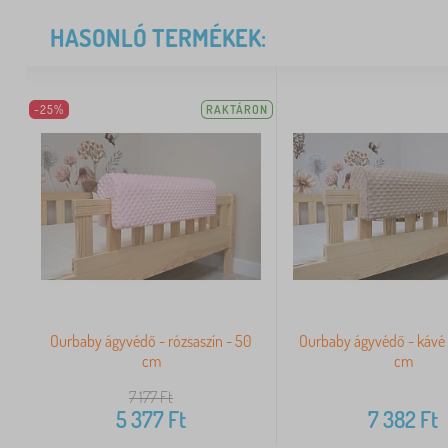
HASONLÓ TERMÉKEK:
-25%
RAKTÁRON
Ourbaby ágyvédő - rózsaszín - 50
Ourbaby ágyvédő - kávé 
cm
cm
7 177
Ft
5 377
Ft
7 382
Ft