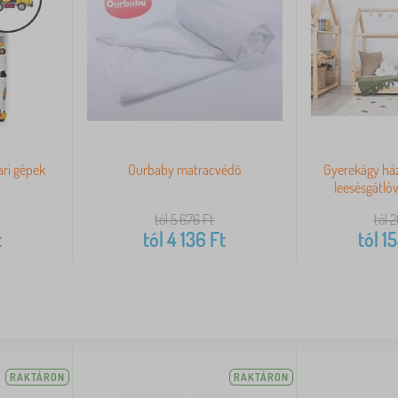
ari gépek
Ourbaby matracvédő
Gyerekágy há
leesésgátló
tól 5 676
Ft
tól 
t
tól
4 136
Ft
tól
15
RAKTÁRON
RAKTÁRON