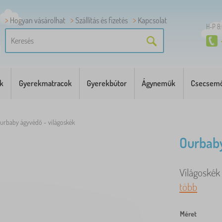
Hogyan vásárolhat
Szállítás és fizetés
Kapcsolat
H-P 8
k
Gyerekmatracok
Gyerekbútor
Ágyneműk
Csecsemő
urbaby ágyvédő - világoskék
Ourbaby
Világoskék 
több
Méret