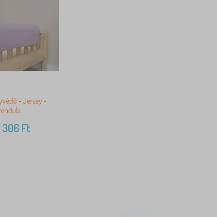
védő - Jersey -
vendula
 306
Ft