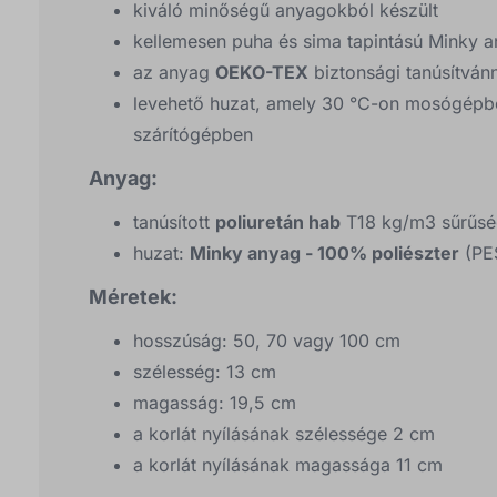
kiváló minőségű anyagokból készült
kellemesen puha és sima tapintású Minky
az anyag
OEKO-TEX
biztonsági tanúsítván
levehető huzat, amely 30 °C-on mosógépbe
szárítógépben
Anyag:
tanúsított
poliuretán hab
T18 kg/m3 sűrűsé
huzat:
Minky anyag - 100% poliészter
(PE
Méretek:
hosszúság: 50, 70 vagy 100 cm
szélesség: 13 cm
magasság: 19,5 cm
a korlát nyílásának szélessége 2 cm
a korlát nyílásának magassága 11 cm