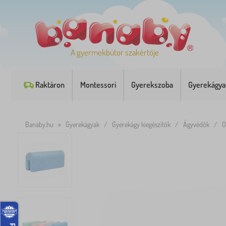
A gyermekbútor szakértője
Raktáron
Montessori
Gyerekszoba
Gyerekágya
Banaby.hu
»
Gyerekágyak
/
Gyerekágy kiegészítők
/
Ágyvédők
/
O