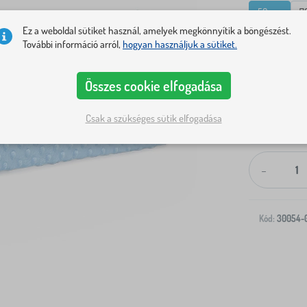
50 cm
7
Ez a weboldal sütiket használ, amelyek megkönnyítik a böngészést.
További információ arról,
hogyan használjuk a sütiket.
Összes cookie elfogadása
Csak a szükséges sütik elfogadása
Kiszállítás a
-
Kód:
30054-