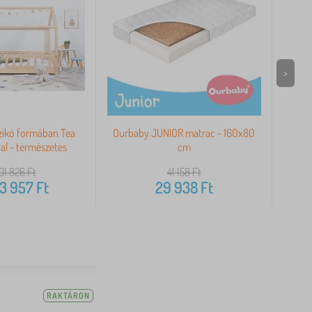
>
zikó formában Tea
Ourbaby JUNIOR matrac - 160x80
Á
val - természetes
cm
201 826
Ft
41 158
Ft
3 957
Ft
29 938
Ft
RAKTÁRON