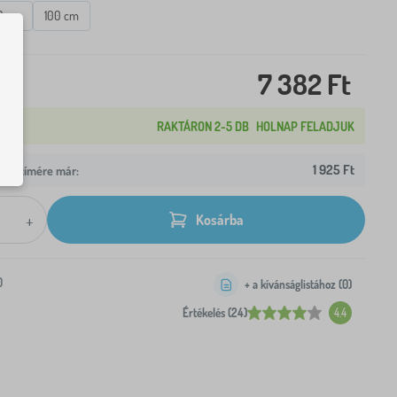
0 cm
100 cm
7 382 Ft
RAKTÁRON 2-5 DB
HOLNAP FELADJUK
1 925 Ft
z Ön címére már:
+
Kosárba
0
+ a kívánságlistához (
0
)
Értékelés (24)
4.4