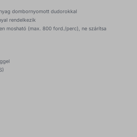
 anyag dombornyomott dudorokkal
nyal rendelkezik
n mosható (max. 800 ford./perc), ne szárítsa
ggel
S)