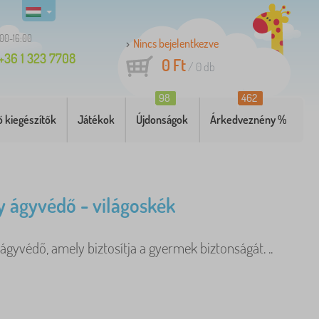
:00-16:00
Nincs bejelentkezve
+36 1 323 7708
0 Ft
/
0
db
98
462
 kiegészítők
Játékok
Újdonságok
Árkedveznény %
 ágyvédő - világoskék
ágyvédő, amely biztosítja a gyermek biztonságát. ..