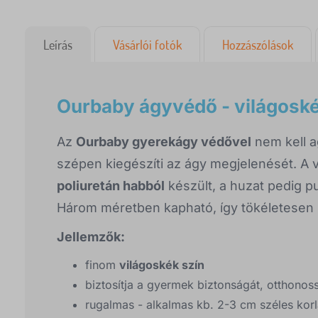
Leírás
Vásárlói fotók
Hozzászólások
Ourbaby ágyvédő - világosk
Az
Ourbaby gyerekágy védővel
nem kell a
szépen kiegészíti az ágy megjelenését. A 
poliuretán habból
készült, a huzat pedig p
Három méretben kapható, így tökéletesen 
Jellemzők:
finom
világoskék szín
biztosítja a gyermek biztonságát, otthonos
rugalmas - alkalmas kb. 2-3 cm széles kor