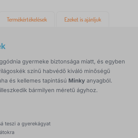
Termékértékelések
Ezeket is ajánljuk
ék
ggódnia gyermeke biztonsága miatt, és egyben
világoskék színű habvédő kiváló minőségű
uha és kellemes tapintású
Minky
anyagból.
illeszkedik bármilyen méretű ágyhoz.
sá teszi a gyerekágyat
látokra