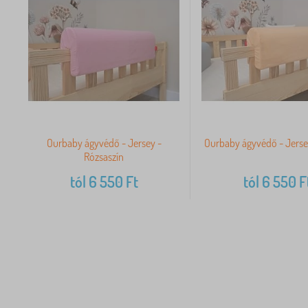
Ourbaby ágyvédő - Jersey -
Ourbaby ágyvédő - Jerse
Rózsaszín
tól
6 550
Ft
tól
6 550
F