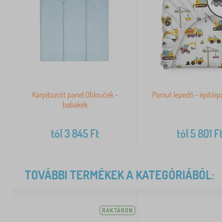
Kárpitozott panel Oblouček -
Pamut lepedő - építőip
babakék
tól
3 845
Ft
tól
5 801
F
TOVÁBBI TERMÉKEK A KATEGÓRIÁBÓL:
RAKTÁRON