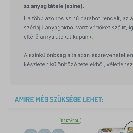
az anyag tétele (színe).
Ha több azonos színű darabot rendelt, az á
szériájú anyagokból varrt védőket szállít, í
eltérő árnyalatokat kapunk.
A színkülönbség általában észrevehetetlen
készleten különböző tételekből, véletlensz
AMIRE MÉG SZÜKSÉGE LEHET:
RAKTÁRON