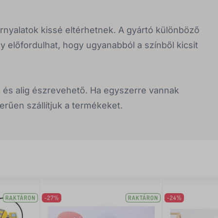
rnyalatok kissé eltérhetnek. A gyártó különböző
gy előfordulhat, hogy ugyanabból a színből kicsit
 és alig észrevehető. Ha egyszerre vannak
erűen szállítjuk a termékeket.
RAKTÁRON
-27%
RAKTÁRON
-24%