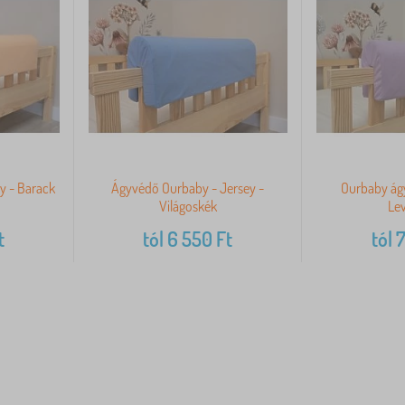
y - Barack
Ágyvédő Ourbaby - Jersey -
Ourbaby ágy
Világoskék
Le
t
tól
6 550
Ft
tól
7