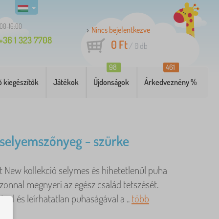
:00-16:00
Nincs bejelentkezve
+36 1 323 7708
0 Ft
/
0
db
98
461
 kiegészítők
Játékok
Újdonságok
Árkedveznény %
 selyemszőnyeg - szürke
t New kollekció selymes és hihetetlenül puha
zonnal megnyeri az egész család tetszését.
vel és leírhatatlan puhaságával a ..
több