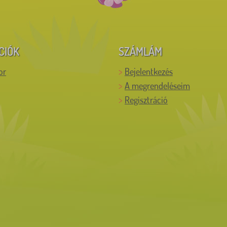
CIÓK
SZÁMLÁM
or
Bejelentkezés
A megrendeléseim
Regisztráció