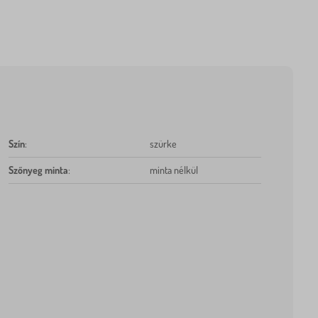
Szín
:
szürke
Szőnyeg minta
:
minta nélkül