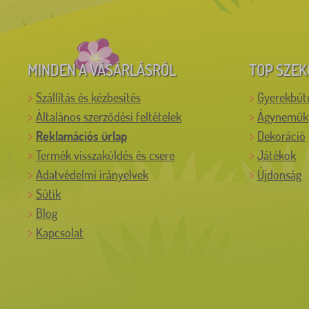
MINDEN A VÁSÁRLÁSRÓL
TOP SZEK
Szállítás és kézbesítés
Gyerekbút
Általános szerződési feltételek
Ágyneműk
Reklamációs űrlap
Dekoráció
Termék visszaküldés és csere
Játékok
Adatvédelmi irányelvek
Újdonság
Sütik
Blog
Kapcsolat