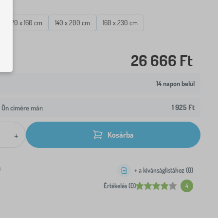
tek
120 x 160 cm
140 x 200 cm
160 x 230 cm
26 666 Ft
14 napon belül
1 925 Ft
z Ön címére már:
+
Kosárba
0
+ a kívánságlistához (
0
)
Értékelés (0)
4