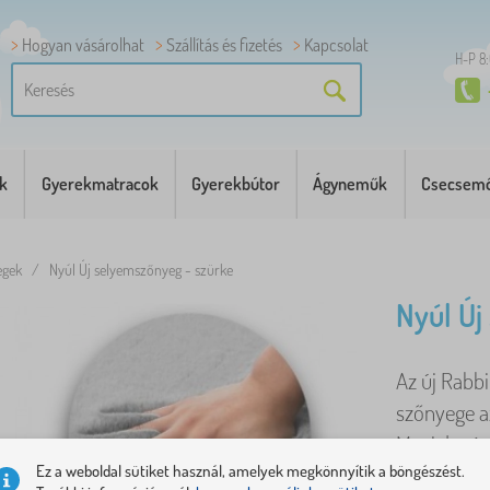
Hogyan vásárolhat
Szállítás és fizetés
Kapcsolat
H-P 8
k
Gyerekmatracok
Gyerekbútor
Ágyneműk
Csecsemő
egek
/
Nyúl Új selyemszőnyeg - szürke
Nyúl Új
Az új Rabbi
szőnyege a
Megjelenésé
Ez a weboldal sütiket használ, amelyek megkönnyítik a böngészést.