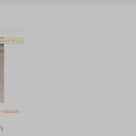
NAPON BELÜL
- rózsaszín
Ft