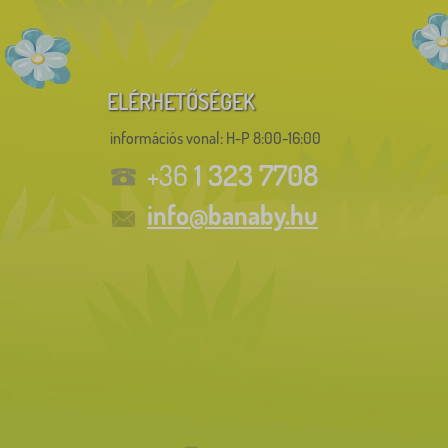
ELÉRHETŐSÉGEK
információs vonal:
H-P 8:00-16:00
1 323 7708
+36
info@banaby.hu