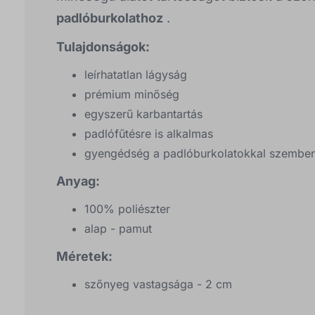
padlóburkolathoz
.
Tulajdonságok:
leírhatatlan lágyság
prémium minőség
egyszerű karbantartás
padlófűtésre is alkalmas
gyengédség a padlóburkolatokkal szembe
Anyag:
100% poliészter
alap - pamut
Méretek:
szőnyeg vastagsága - 2 cm