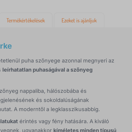
Termékértékelések
Ezeket is ajánljuk
rke
hetetlenül puha szőnyege azonnal megnyeri az
s
leírhatatlan puhaságával a szőnyeg
 szőnyeg nappaliba, hálószobába és
egjelenésének és sokoldalúságának
utat. A moderntől a legklasszikusabbig.
alatukat
érintés vagy fény hatására. A kiváló
zőnyegnek, ugyanakkor
kíméletes minden típusú