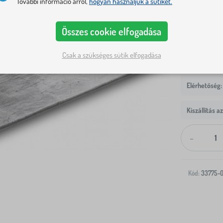
További információ arról,
hogyan használjuk a sütiket.
Szőnyeg mére
80 x 150 cm
Összes cookie elfogadása
Csak a szükséges sütik elfogadása
Kiszállítás a
-
Kód:
33775-