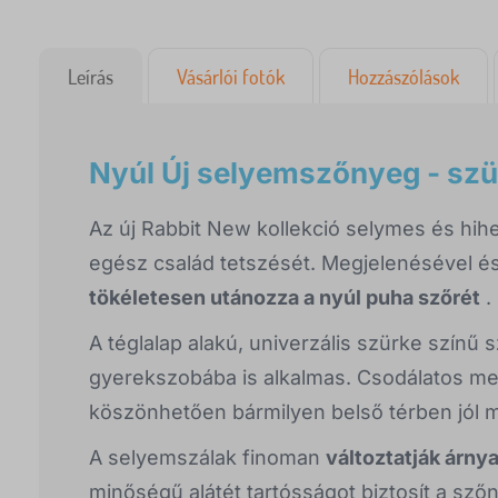
Leírás
Vásárlói fotók
Hozzászólások
Nyúl Új selyemszőnyeg - szü
Az új Rabbit New kollekció selymes és hi
egész család tetszését. Megjelenésével é
tökéletesen utánozza a nyúl puha szőrét
.
A téglalap alakú, univerzális szürke színű
gyerekszobába is alkalmas. Csodálatos m
köszönhetően bármilyen belső térben jól m
A selyemszálak finoman
változtatják árny
minőségű alátét tartósságot biztosít a s