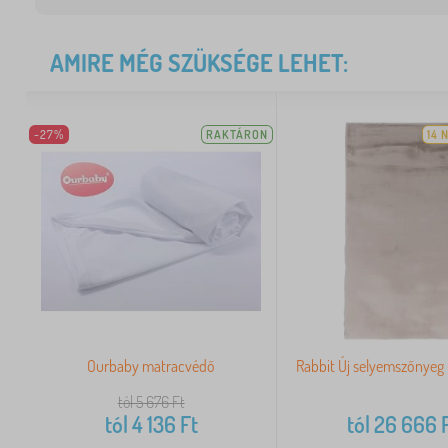
AMIRE MÉG SZÜKSÉGE LEHET:
-27%
RAKTÁRON
14 
Ourbaby matracvédő
Rabbit Új selyemszőnyeg 
tól 5 676
Ft
tól
4 136
Ft
tól
26 666