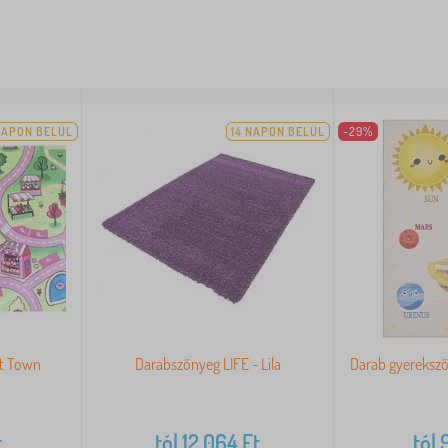
NAPON BELÜL
14 NAPON BELÜL
-29%
et Town
Darabszőnyeg LIFE - Lila
Darab gyereksző
t
tól
12 064
Ft
tól
9