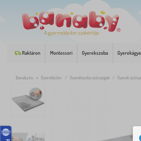
A gyermekbútor szakértője
Raktáron
Montessori
Gyerekszoba
Gyerekágya
Banaby.hu
»
Gyerekbútor
/
Gyerekszoba szőnyegek
/
Gyerek szőny