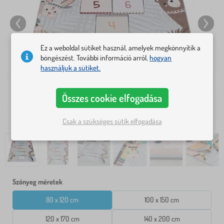
Ez a weboldal sütiket használ, amelyek megkönnyítik a
böngészést. További információ arról,
hogyan
használjuk a sütiket.
Összes cookie elfogadása
Csak a szükséges sütik elfogadása
Szőnyeg méretek
80 x 120 cm
100 x 150 cm
120 x 170 cm
140 x 200 cm