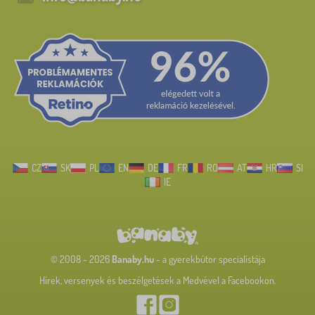
CZ
SK
PL
EN
DE
FR
RO
AT
HR
SI
IE
© 2008 - 2026
Banaby.hu
- a gyerekbútor specialistája
Hírek, versenyek és beszélgetések a Medvével a Facebookon.