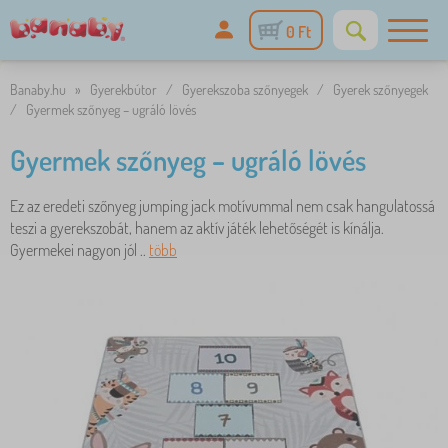
0 Ft
Banaby.hu
»
Gyerekbútor
/
Gyerekszoba szőnyegek
/
Gyerek szőnyegek
/
Gyermek szőnyeg – ugráló lövés
Gyermek szőnyeg – ugráló lövés
Ez az eredeti szőnyeg jumping jack motívummal nem csak hangulatossá
teszi a gyerekszobát, hanem az aktív játék lehetőségét is kínálja.
Gyermekei nagyon jól ..
több