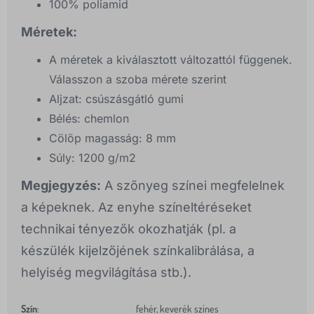
100% poliamid
Méretek:
A méretek a kiválasztott változattól függenek.
Válasszon a szoba mérete szerint
Aljzat: csúszásgátló gumi
Bélés: chemlon
Cölöp magasság: 8 mm
Súly: 1200 g/m2
Megjegyzés:
A szőnyeg színei megfelelnek
a képeknek. Az enyhe színeltéréseket
technikai tényezők okozhatják (pl. a
készülék kijelzőjének színkalibrálása, a
helyiség megvilágítása stb.).
Szín
:
fehér, keverék színes