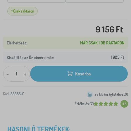
Csak raktáron
9 156 Ft
MÁR CSAK 1 DB RAKTÁRON
1 925 Ft
Kiszállítás az Ön címére már:
-
+
Kosárba
Kód:
33385-0
+ a kívánságlistához (
0
)
Értékelés (7)
4.6
HASONLÓ TERMÉKEK: