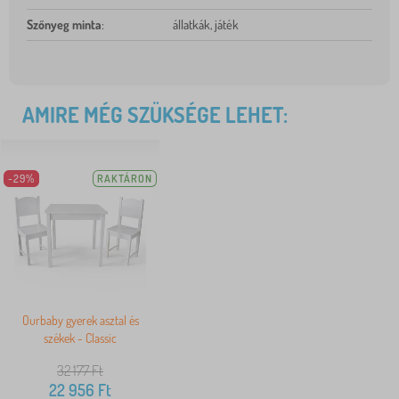
Szőnyeg minta
:
állatkák, játék
AMIRE MÉG SZÜKSÉGE LEHET:
-29%
RAKTÁRON
Ourbaby gyerek asztal és
székek - Classic
32 177
Ft
22 956
Ft