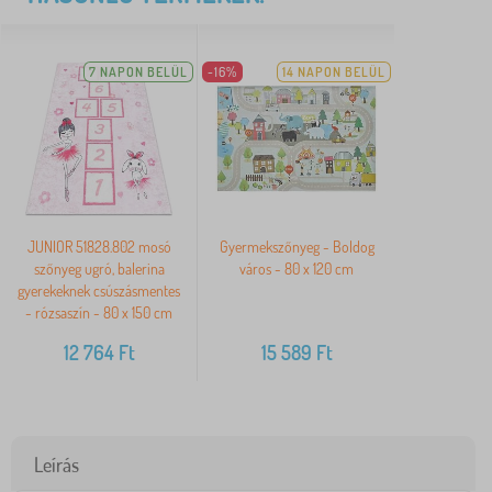
7 NAPON BELÜL
-16%
14 NAPON BELÜL
JUNIOR 51828.802 mosó
Gyermekszőnyeg - Boldog
szőnyeg ugró, balerina
város - 80 x 120 cm
gyerekeknek csúszásmentes
- rózsaszín - 80 x 150 cm
12 764
Ft
15 589
Ft
Leírás