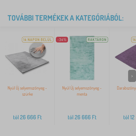
TOVÁBBI TERMÉKEK A KATEGÓRIÁBÓL:
14 NAPON BELÜL
-34%
RAKTÁRON
1
>
Nyúl Új selyemszőnyeg -
Nyúl Új selyemszőnyeg -
Darabszőnye
szürke
menta
tól
26 666
Ft
tól
26 666
Ft
tól
12