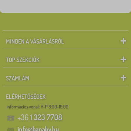
MINDEN A VÁSÁRLÁSRÓL
TOP SZEKCIÓK
SZÁMLÁM
ELÉRHETŐSÉGEK
információs vonal:
H-P 8:00-16:00
+36
1 323 7708
info@banaby.hu