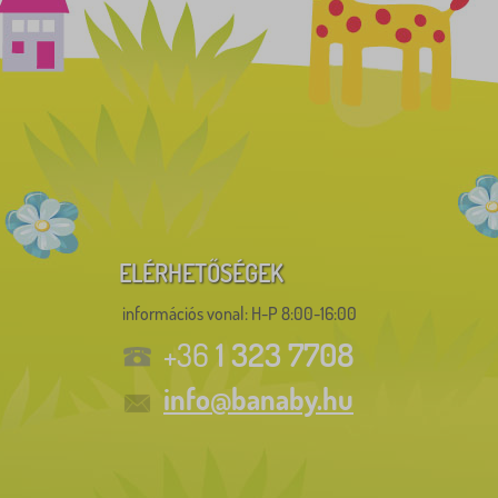
ELÉRHETŐSÉGEK
információs vonal:
H-P 8:00-16:00
1 323 7708
+36
info@banaby.hu