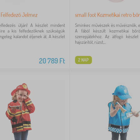
s Felfedező Jelmez
small foot Kozmetikai retro bő
felfedezés útján! A készlet mindent
Sminkes művészek és művésznők, ez
mire a kis felfedezőknek szükségük
A fából készült kozmetikai bőrö
engeteg kalandot éljenek át. A készlet
szerepjátékhoz. Az átfogó készlet 
hajszárítót, rúzst,...
20 789
Ft
2 NAP