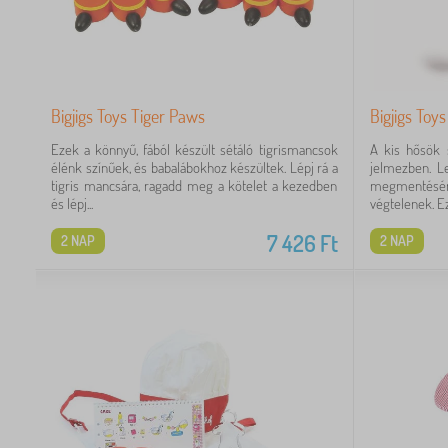
Bigjigs Toys Tiger Paws
Bigjigs Toy
Ezek a könnyű, fából készült sétáló tigrismancsok
A kis hősök 
élénk színűek, és babalábokhoz készültek. Lépj rá a
jelmezben. L
tigris mancsára, ragadd meg a kötelet a kezedben
megmentéséről
és lépj...
végtelenek. Ez 
7 426
Ft
2 NAP
2 NAP