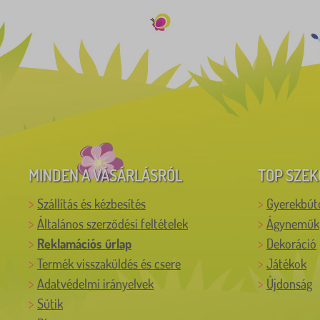
MINDEN A VÁSÁRLÁSRÓL
TOP SZEK
Szállítás és kézbesítés
Gyerekbút
Általános szerződési feltételek
Ágyneműk
Reklamációs űrlap
Dekoráció
Termék visszaküldés és csere
Játékok
Adatvédelmi irányelvek
Újdonság
Sütik