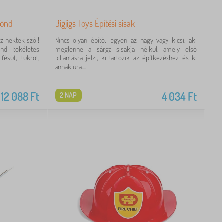
rönd
Bigjigs Toys Építési sisak
 nektek szól!
Nincs olyan építő, legyen az nagy vagy kicsi, aki
nd tökéletes
meglenne a sárga sisakja nélkül, amely első
fésűt, tükröt,
pillantásra jelzi, ki tartozik az építkezéshez és ki
annak ura....
12 088
Ft
4 034
Ft
2 NAP