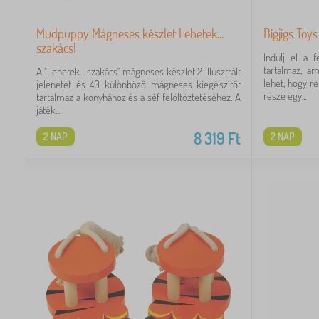
Mudpuppy Mágneses készlet Lehetek...
Bigjigs Toy
szakács!
Indulj el a 
tartalmaz, a
A "Lehetek... szakács" mágneses készlet 2 illusztrált
lehet, hogy r
jelenetet és 40 különböző mágneses kiegészítőt
része egy...
tartalmaz a konyhához és a séf felöltöztetéséhez. A
játék...
8 319
Ft
2 NAP
2 NAP