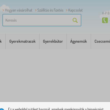
Hogyan vásárolhat
Szállítás és fizetés
Kapcsolat
H-P 8
k
Gyerekmatracok
Gyerekbútor
Ágyneműk
Csecsemő
Ez a weboldal sütiket használ, amelyek megkönnyítik a böngészést.