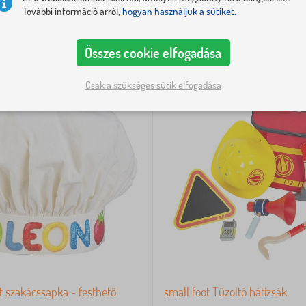
További információ arról,
hogyan használjuk a sütiket.
Összes cookie elfogadása
Csak a szükséges sütik elfogadása
 szakácssapka - festhető
small foot Tűzoltó hátizsák