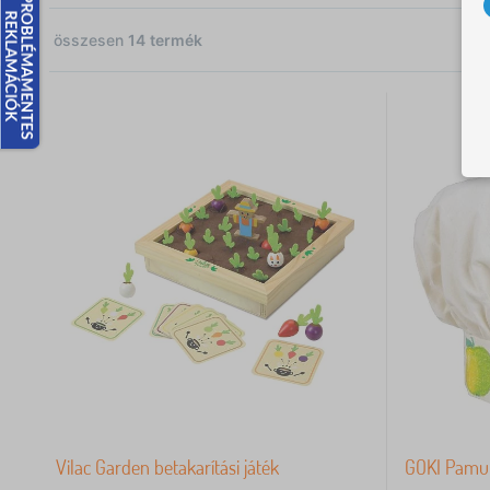
összesen
14
termék
Ft
Vilac Garden betakarítási játék
GOKI Pamut