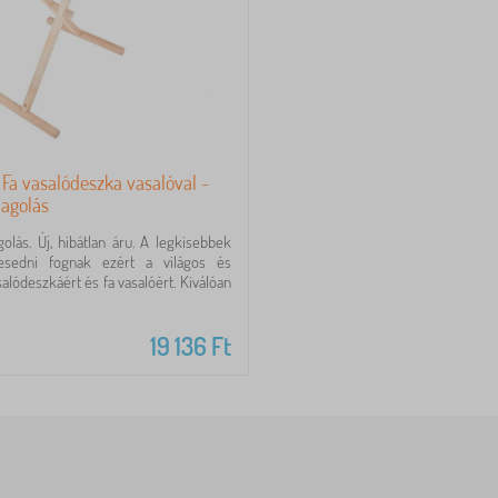
s Fa vasalódeszka vasalóval -
magolás
olás. Új, hibátlan áru. A legkisebbek
kesedni fognak ezért a világos és
alódeszkáért és fa vasalóért. Kiválóan
19 136
Ft