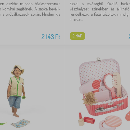
len eszköz minden háziasszonynak,
Ezzel a valósághű tűzoltó hátiz
 konyhai segítőnek. A sapka beválik
vészhelyzeti színekben és állítható
áris próbálkozások során. Minden kis
rendelkezik, a fiatal tűzoltók mindig
amikor...
2 143
Ft
2 NAP