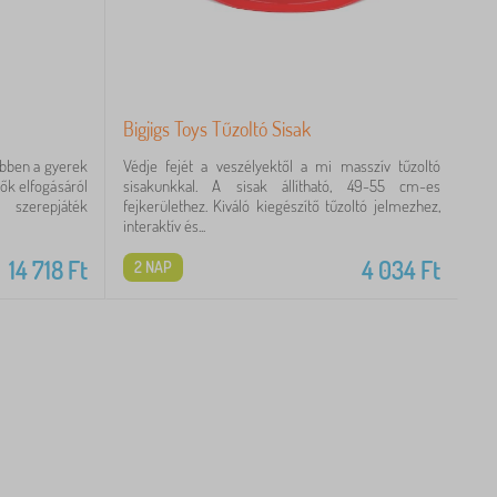
Bigjigs Toys Tűzoltó Sisak
ebben a gyerek
Védje fejét a veszélyektől a mi masszív tűzoltó
ők elfogásáról
sisakunkkal. A sisak állítható, 49-55 cm-es
szerepjáték
fejkerülethez. Kiváló kiegészítő tűzoltó jelmezhez,
interaktív és...
14 718
Ft
4 034
Ft
2 NAP