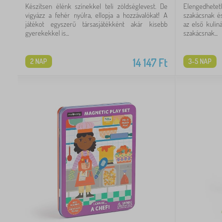
Készítsen élénk színekkel teli zöldséglevest. De
Elengedhetet
vigyázz a fehér nyúlra, ellopja a hozzávalókat! A
szakácsnak és
játékot egyszerű társasjátékként akár kisebb
az első kulin
gyerekekkel is...
szakácsnak...
14 147
Ft
2 NAP
3-5 NAP