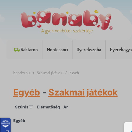
A gyermekbútor szakértője
Raktáron
Montessori
Gyerekszoba
Gyerekágya
Banaby.hu
»
Szakmai játékok
/
Egyéb
Egyéb
-
Szakmai játékok
Szűrés
Elérhetőség
Ár
×
Egyéb