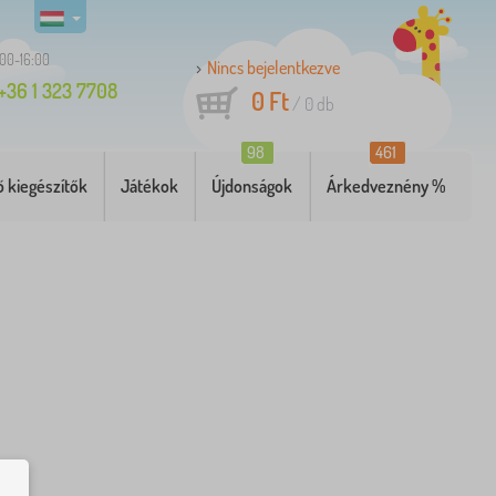
:00-16:00
Nincs bejelentkezve
+36 1 323 7708
0 Ft
/
0
db
98
461
 kiegészítők
Játékok
Újdonságok
Árkedveznény %