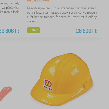
sákkal, amely
 vállpántokkal
Kalandvágyóknak! Ez a strapabíró hátizsák ideális
 készen állnak,
útitárs lesz a természetjárások során. Kényelmesen
elfér benne minden felszerelés: rovar tartó edény
csavaros...
26 806
Ft
26 806
Ft
2 NAP