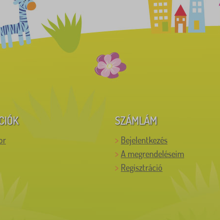
CIÓK
SZÁMLÁM
or
Bejelentkezés
A megrendeléseim
Regisztráció