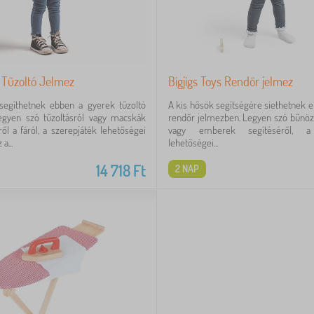
s Tűzoltó Jelmez
Bigjigs Toys Rendőr jelmez
segíthetnek ebben a gyerek tűzoltó
A kis hősök segítségére siethetnek 
egyen szó tűzoltásról vagy macskák
rendőr jelmezben. Legyen szó bűnöz
 a fáról, a szerepjáték lehetőségei
vagy emberek segítéséről, a 
a...
lehetőségei...
14 718
Ft
2 NAP