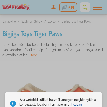
0 Ft
Banaby.hu
»
Szakmai játékok
/
Egyéb
/
Bigjigs Toys Tiger Paws
Bigjigs Toys Tiger Paws
Ezek a könnyű, fából készült sétáló tigrismancsok élénk színűek, és
babalábokhoz készültek. Lépj rá a tigris mancsára, ragadd meg a kötelet
a kezedben és lépj ..
több
Ez a weboldal sütiket használ, amelyek megkönnyítik a
böngészést. További információ arról,
hogyan