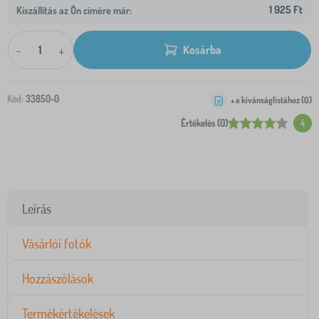
1 925 Ft
Kiszállítás az Ön címére már:
-
+
Kosárba
Kód:
33850-0
+ a kívánságlistához (
0
)
Értékelés (0)
4
Leírás
Vásárlói fotók
Hozzászólások
Termékértékelések