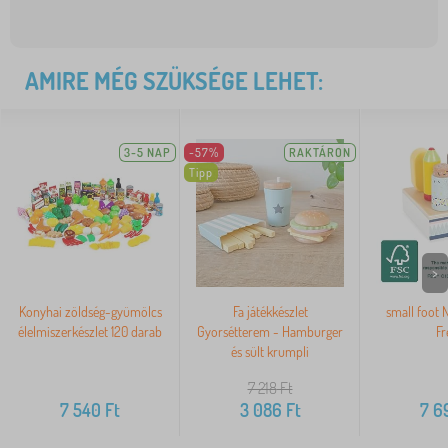
AMIRE MÉG SZÜKSÉGE LEHET:
3-5 NAP
-57%
RAKTÁRON
Tipp
>
Konyhai zöldség-gyümölcs
Fa játékkészlet
small foot 
élelmiszerkészlet 120 darab
Gyorsétterem - Hamburger
Fr
és sült krumpli
7 218
Ft
7 540
Ft
3 086
Ft
7 6