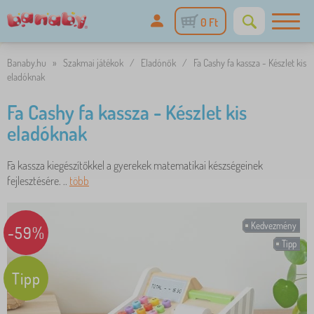
0 Ft
Banaby.hu
»
Szakmai játékok
/
Eladónők
/
Fa Cashy fa kassza - Készlet kis
eladóknak
Fa Cashy fa kassza - Készlet kis
eladóknak
Fa kassza kiegészítőkkel a gyerekek matematikai készségeinek
fejlesztésére. ..
több
Kedvezmény
-59%
Tipp
Tipp