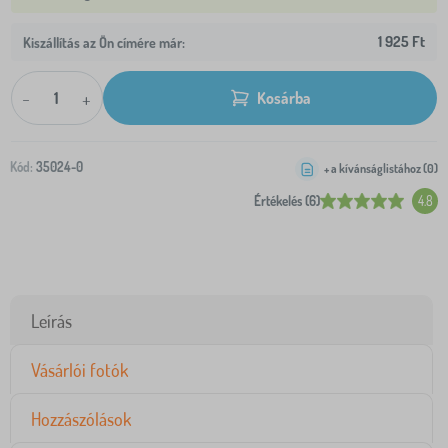
1 925 Ft
Kiszállítás az Ön címére már:
-
+
Kosárba
Kód:
35024-0
+ a kívánságlistához (
0
)
Értékelés (6)
4.8
Leírás
Vásárlói fotók
Hozzászólások