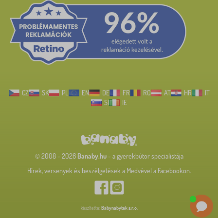
CZ
SK
PL
EN
DE
FR
RO
AT
HR
IT
SI
IE
© 2008 - 2026
Banaby.hu
- a gyerekbútor specialistája
Hírek, versenyek és beszélgetések a Medvével a Facebookon.
készítette:
Babynabytek s.r.o.