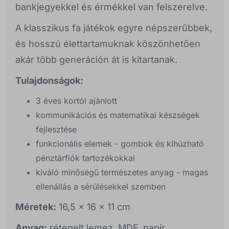
bankjegyekkel és érmékkel van felszerelve.
A klasszikus fa játékok egyre népszerűbbek,
és hosszú élettartamuknak köszönhetően
akár több generáción át is kitartanak.
Tulajdonságok:
3 éves kortól ajánlott
kommunikációs és matematikai készségek
fejlesztése
funkcionális elemek - gombok és kihúzható
pénztárfiók tartozékokkal
kiváló minőségű természetes anyag - magas
ellenállás a sérülésekkel szemben
Méretek:
16,5 x 16 x 11 cm
Anyag:
rétegelt lemez, MDF, papír