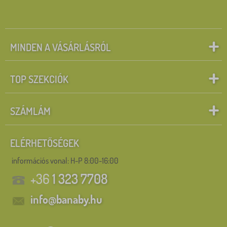
MINDEN A VÁSÁRLÁSRÓL
TOP SZEKCIÓK
SZÁMLÁM
ELÉRHETŐSÉGEK
információs vonal:
H-P 8:00-16:00
+36
1 323 7708
info@banaby.hu