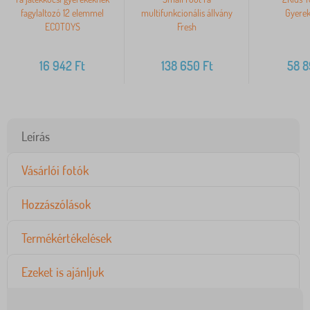
fagylaltozó 12 elemmel
multifunkcionális állvány
Gyere
ECOTOYS
Fresh
16 942
Ft
138 650
Ft
58 
Leírás
Vásárlói fotók
Hozzászólások
Termékértékelések
Ezeket is ajánljuk