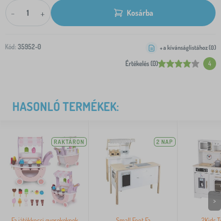
-
+
Kosárba
Kód:
35952-0
+ a kívánságlistához (
0
)
Értékelés (0)
4
HASONLÓ TERMÉKEK:
RAKTÁRON
2 NAP
>
Fa játékkocsi gyerekeknek
Small Foot Fa
2Kids T