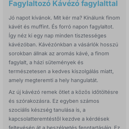
Fagylaltozó Kávézó fagylalttal
Jó napot kívánok. Mit kér ma? Kínálunk finom
kávét és muffint. És forró napon fagylaltot.
Így néz ki egy nap minden tisztességes
kávézóban. Kávézónkban a vásárlók hosszú
sorokban állnak az aromás kávé, a finom
fagylalt, a házi sütemények és
természetesen a kedves kiszolgálás miatt,
amely megteremti a hely hangulatát.
Az új kávézó remek ötlet a közös időtöltésre
és szórakozásra. Ez egyben számos
szociális készség tanulása is, a
kapcsolatteremtéstől kezdve a kérdések
feltevésén át a beszélgetés fenntartásáig. Ez