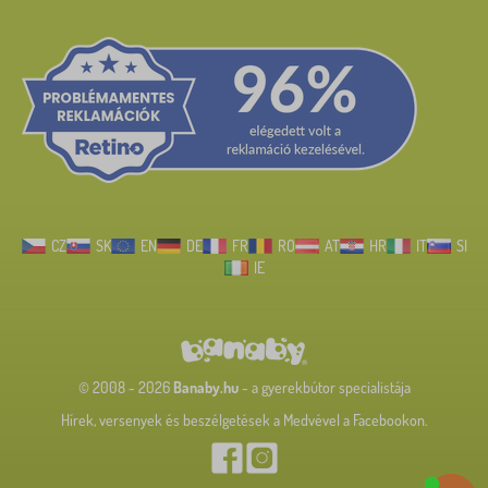
CZ
SK
EN
DE
FR
RO
AT
HR
IT
SI
IE
© 2008 - 2026
Banaby.hu
- a gyerekbútor specialistája
Hírek, versenyek és beszélgetések a Medvével a Facebookon.