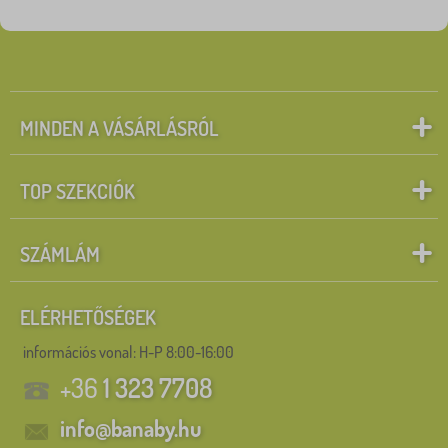
MINDEN A VÁSÁRLÁSRÓL
TOP SZEKCIÓK
SZÁMLÁM
ELÉRHETŐSÉGEK
információs vonal:
H-P 8:00-16:00
+36
1 323 7708
info@banaby.hu