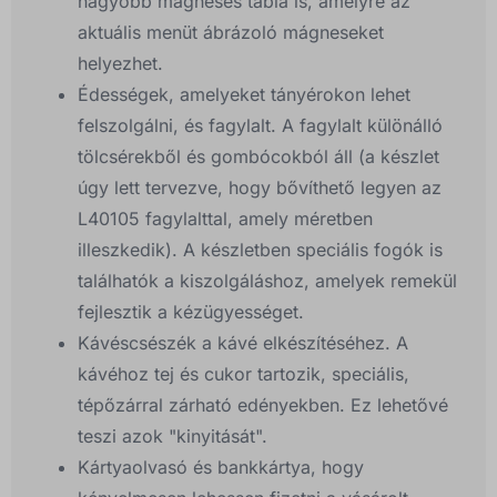
nagyobb mágneses tábla is, amelyre az
aktuális menüt ábrázoló mágneseket
helyezhet.
Édességek, amelyeket tányérokon lehet
felszolgálni, és fagylalt. A fagylalt különálló
tölcsérekből és gombócokból áll (a készlet
úgy lett tervezve, hogy bővíthető legyen az
L40105 fagylalttal, amely méretben
illeszkedik). A készletben speciális fogók is
találhatók a kiszolgáláshoz, amelyek remekül
fejlesztik a kézügyességet.
Kávéscsészék a kávé elkészítéséhez. A
kávéhoz tej és cukor tartozik, speciális,
tépőzárral zárható edényekben. Ez lehetővé
teszi azok "kinyitását".
Kártyaolvasó és bankkártya, hogy