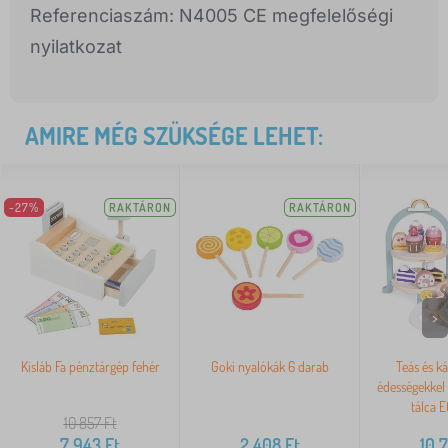
Referenciaszám: N4005 CE megfelelőségi
nyilatkozat
AMIRE MÉG SZÜKSÉGE LEHET:
-27%
RAKTÁRON
RAKTÁRON
>
Kisláb Fa pénztárgép fehér
Goki nyalókák 6 darab
Teás és ká
édességekkel
tálca 
10 857
Ft
7 943
Ft
2 408
Ft
10 7