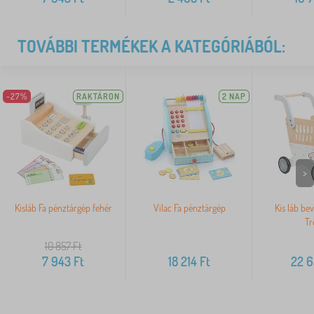
TOVÁBBI TERMÉKEK A KATEGÓRIÁBÓL:
-27%
RAKTÁRON
2 NAP
>
Kisláb Fa pénztárgép fehér
Vilac Fa pénztárgép
Kis láb be
Tr
10 857
Ft
7 943
Ft
18 214
Ft
22 