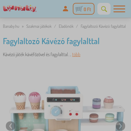
0 Ft
Banaby.hu
»
Szakmai játékok
/
Eladónők
/
Fagylaltozó Kávézó fagylalttal
Fagylaltozó Kávézó fagylalttal
Kávézó játék kávéfőzővel és fagylalttal. ..
több