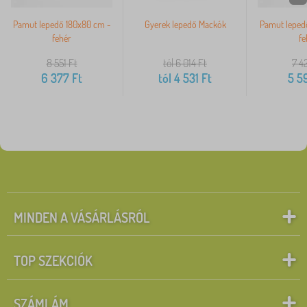
Pamut lepedő 180x80 cm -
Gyerek lepedő Mackók
Pamut leped
fehér
fe
8 551
Ft
tól 6 014
Ft
7 4
6 377
Ft
tól
4 531
Ft
5 5
MINDEN A VÁSÁRLÁSRÓL
TOP SZEKCIÓK
SZÁMLÁM