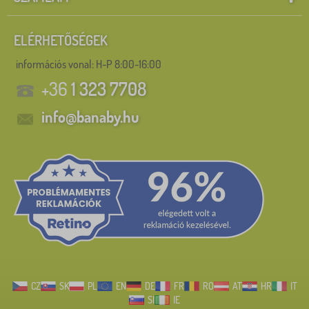
ELÉRHETŐSÉGEK
információs vonal:
H-P 8:00-16:00
+36
1 323 7708
info@banaby.hu
CZ
SK
PL
EN
DE
FR
RO
AT
HR
IT
SI
IE