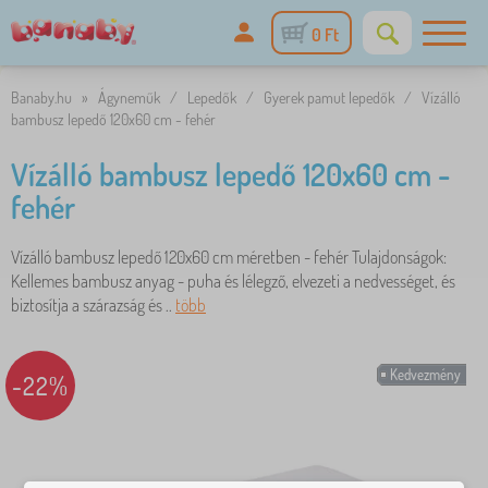
0 Ft
Banaby.hu
»
Ágyneműk
/
Lepedők
/
Gyerek pamut lepedők
/
Vízálló
bambusz lepedő 120x60 cm - fehér
Vízálló bambusz lepedő 120x60 cm -
fehér
Vízálló bambusz lepedő 120x60 cm méretben - fehér Tulajdonságok:
Kellemes bambusz anyag - puha és lélegző, elvezeti a nedvességet, és
biztosítja a szárazság és ..
több
Kedvezmény
-22%