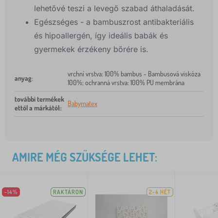
lehetővé teszi a levegő szabad áthaladását.
Egészséges - a bambuszrost antibakteriális
és hipoallergén, így ideális babák és
gyermekek érzékeny bőrére is.
vrchní vrstva: 100% bambus - Bambusová viskóza
anyag
:
100%; ochranná vrstva: 100% PU membrána
további termékek
Babymatex
ettől a márkától:
:
AMIRE MÉG SZÜKSÉGE LEHET:
-14%
RAKTÁRON
2-4 HÉT