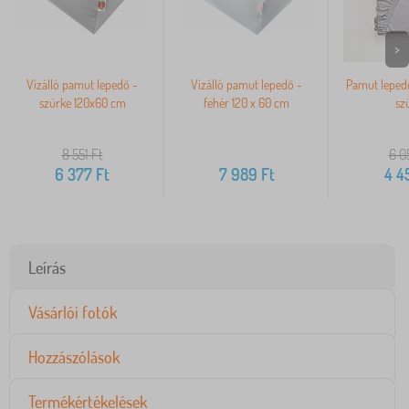
>
Vízálló pamut lepedő -
Vízálló pamut lepedő -
Pamut leped
szürke 120x60 cm
fehér 120 x 60 cm
sz
8 551
Ft
6 0
6 377
Ft
7 989
Ft
4 4
Leírás
Vásárlói fotók
Hozzászólások
Termékértékelések