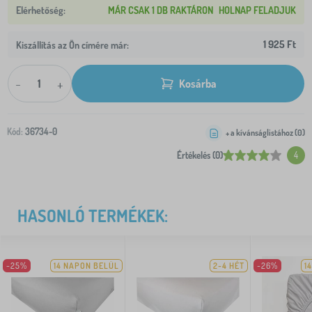
MÁR CSAK 1 DB RAKTÁRON
HOLNAP FELADJUK
1 925 Ft
Kiszállítás az Ön címére már:
-
+
Kosárba
Kód:
36734-0
+ a kívánságlistához (
0
)
Értékelés (0)
4
HASONLÓ TERMÉKEK:
-25%
14 NAPON BELÜL
2-4 HÉT
-26%
1