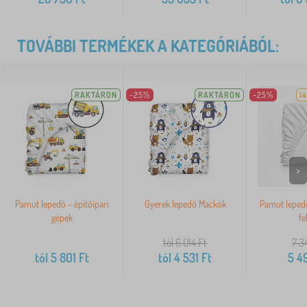
TOVÁBBI TERMÉKEK A KATEGÓRIÁBÓL:
RAKTÁRON
-25%
RAKTÁRON
-25%
1
>
Pamut lepedő - építőipari
Gyerek lepedő Mackók
Pamut leped
gépek
fe
tól 6 014
Ft
7 3
tól
5 801
Ft
tól
4 531
Ft
5 4