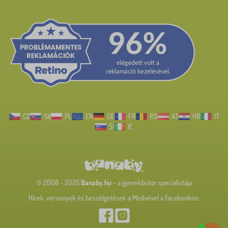
CZ
SK
PL
EN
DE
FR
RO
AT
HR
IT
SI
IE
© 2008 - 2026
Banaby.hu
- a gyerekbútor specialistája
Hírek, versenyek és beszélgetések a Medvével a Facebookon.