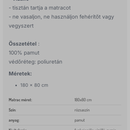
- tisztán tartja a matracot
- ne vasaljon, ne használjon fehérítőt vagy
vegyszert
Összetétel
:
100% pamut
védőréteg: poliuretán
Méretek:
180 x 80 cm
Matrac méret
:
180x80 cm
Szín
:
rózsaszín
anyag
:
pamut