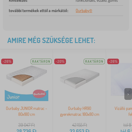
Kivitelezés
:
funkcionális, vízálló, gumis
további termékek ettől a márkától:
:
Ourbaby®
AMIRE MÉG SZÜKSÉGE LEHET:
-26%
RAKTÁRON
-20%
RAKTÁRON
-26%
>
Ourbaby JUNIOR matrac -
Ourbaby HR90
Vízálló pa
80x180 cm
gyerekmatrac 180x80 cm
fe
39 047
Ft
42 155
Ft
tól 8
28 736
Ft
33 653
Ft
tól
6 