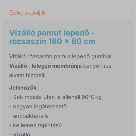
Ezeket is ajánljuk
Vízálló pamut lepedő -
rózsaszín 180 x 80 cm
Vízálló rózsaszín pamut lepedő gumival.
Vízálló
,
lélegző membránja
kényelmes
alvást biztosít.
Jellemzők
:
- Sok mosás után is ellenáll 90°C-ig
- nagyon légáteresztő
- antibakteriális
- kellemes tapintású
-
vízálló