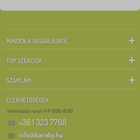
MINDEN A VÁSÁRLÁSRÓL
TOP SZEKCIÓK
SZÁMLÁM
ELÉRHETŐSÉGEK
információs vonal:
H-P 8:00-16:00
+36
1 323 7708
info@banaby.hu