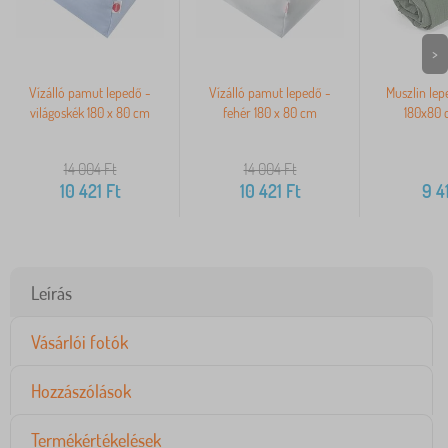
>
Vízálló pamut lepedő -
Vízálló pamut lepedő -
Muszlin le
világoskék 180 x 80 cm
fehér 180 x 80 cm
180x80 
14 004
Ft
14 004
Ft
10 421
Ft
10 421
Ft
9 4
Leírás
Vásárlói fotók
Hozzászólások
Termékértékelések