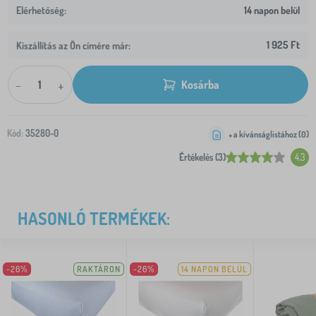
14 napon belül
1 925 Ft
Kiszállítás az Ön címére már:
-
+
Kosárba
Kód:
35280-0
+ a kívánságlistához (
0
)
Értékelés (3)
4.3
HASONLÓ TERMÉKEK:
-26%
RAKTÁRON
-26%
14 NAPON BELÜL