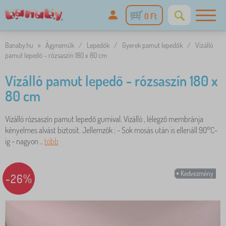
0 Ft
Banaby.hu
»
Ágyneműk
/
Lepedők
/
Gyerek pamut lepedők
/
Vízálló
pamut lepedő - rózsaszín 180 x 80 cm
Vízálló pamut lepedő - rózsaszín 180 x
80 cm
Vízálló rózsaszín pamut lepedő gumival. Vízálló , lélegző membránja
kényelmes alvást biztosít. Jellemzők : - Sok mosás után is ellenáll 90°C-
ig - nagyon ..
több
Kedvezmény
-26%