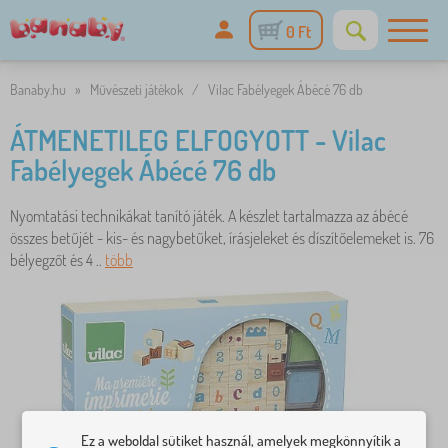
0 Ft
Banaby.hu
»
Művészeti játékok
/
Vilac Fabélyegek Ábécé 76 db
ÁTMENETILEG ELFOGYOTT - Vilac
Fabélyegek Ábécé 76 db
Nyomtatási technikákat tanító játék. A készlet tartalmazza az ábécé
összes betűjét - kis- és nagybetűket, írásjeleket és díszítőelemeket is. 76
bélyegzőt és 4 ..
több
Ez a weboldal sütiket használ, amelyek megkönnyítik a