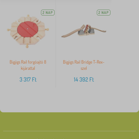
2 NAP
2 NAP
Bigjigs Rail forgóajtó 8
Bigjigs Rail Bridge T-Rex-
kijárattal
szel
3 317
Ft
14 392
Ft