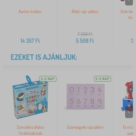
Karton traktor
Állati rajz sablon
Goki kész
tintá
7 399
Ft
14 357
Ft
5 508
Ft
3 
EZEKET IS AJÁNLJUK:
3-5 NAP
3-5 NAP
>
Színváltós állatos
Számjegyek rajzsablon
Fa műhe
fürdőmatricák
szer