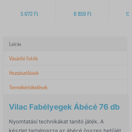
5 672
Ft
6 859
Ft
13
Leírás
Vásárlói fotók
Hozzászólások
Termékértékelések
Vilac Fabélyegek Ábécé 76 db
Nyomtatási technikákat tanító játék. A
készlet tartalmazza az ábécé összes betűjét