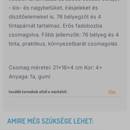
- kis- és nagybetűket, írásjeleket és
díszítőelemeket is. 76 bélyegzőt és 4
tintapárnát tartalmaz. Erős fadobozba
csomagolva. Főbb jellemzők: 76 bélyeg és 4
tinta, praktikus, környezetbarát csomagolás
Csomag méretei: 21x16x4 cm Kor: 4+
Anyaga: fa, gumi
további termékek ettől a márkától:
:
Vilac
AMIRE MÉG SZÜKSÉGE LEHET: