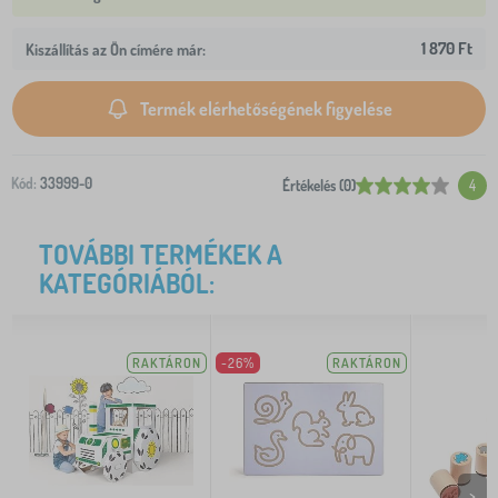
1 870 Ft
Kiszállítás az Ön címére már:
Termék elérhetőségének figyelése
Kód:
33999-0
Értékelés (0)
4
TOVÁBBI TERMÉKEK A
KATEGÓRIÁBÓL:
RAKTÁRON
-26%
RAKTÁRON
>