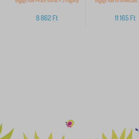
Bigjigs Rail Pirate vonat + 3 vágány
Bigjigs Rail Fa sínkészle
8 862
Ft
11 165
Ft