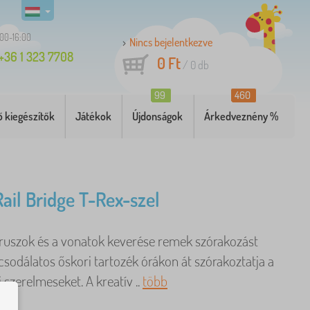
:00-16:00
Nincs bejelentkezve
+36 1 323 7708
0 Ft
/
0
db
99
460
 kiegészítők
Játékok
Újdonságok
Árkedveznény %
Rail Bridge T-Rex-szel
ruszok és a vonatok keverése remek szórakozást
 csodálatos őskori tartozék órákon át szórakoztatja a
i szerelmeseket. A kreatív ..
több