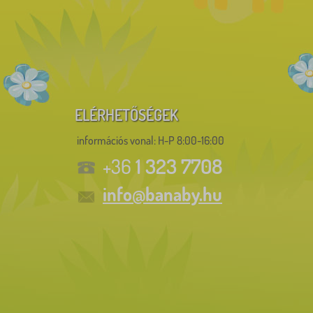
ELÉRHETŐSÉGEK
információs vonal:
H-P 8:00-16:00
1 323 7708
+36
info@banaby.hu