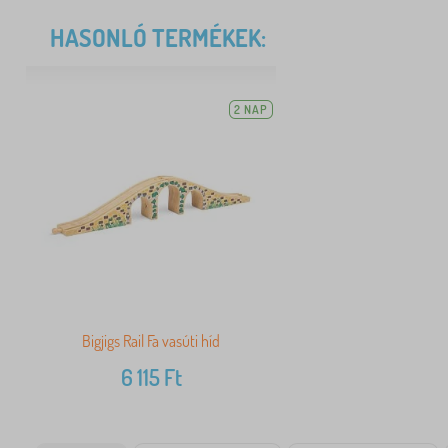
HASONLÓ TERMÉKEK:
2 NAP
Bigjigs Rail Fa vasúti híd
6 115
Ft