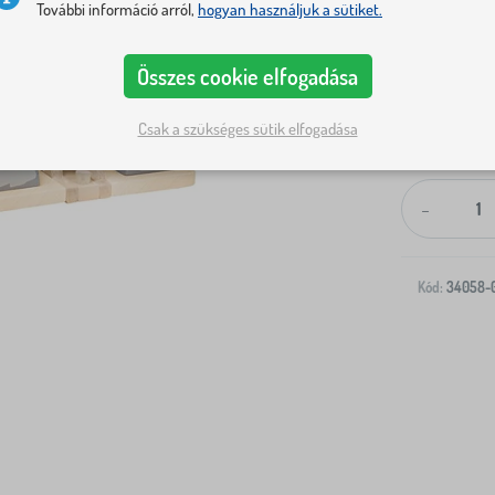
További információ arról,
hogyan használjuk a sütiket.
Összes cookie elfogadása
Csak a szükséges sütik elfogadása
Kiszállítás a
-
Kód:
34058-