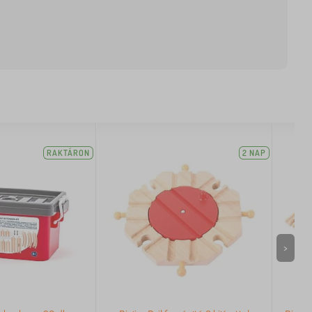
RAKTÁRON
2 NAP
>