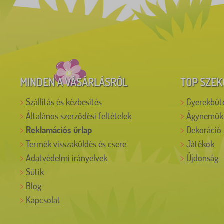
MINDEN A VÁSÁRLÁSRÓL
TOP SZEK
Szállítás és kézbesítés
Gyerekbút
Általános szerződési feltételek
Ágyneműk
Reklamációs űrlap
Dekoráció
Termék visszaküldés és csere
Játékok
Adatvédelmi irányelvek
Újdonság
Sütik
Blog
Kapcsolat