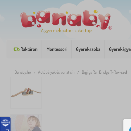
A gyermekbútor szakértője
Raktáron
Montessori
Gyerekszoba
Gyerekágya
Banaby.hu
»
Autópályák és vonat sín
/
Bigjigs Rail Bridge T-Rex-szel