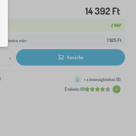
14 392 Ft
2 NAP
1 925 Ft
z Ön címére már:
+
Kosárba
0
+ a kívánságlistához (
0
)
Értékelés (0)
4