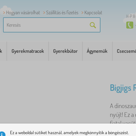
Hogyan vásárolhat
Szállítás és fizetés
Kapcsolat
H-P 8
k
Gyerekmatracok
Gyerekbútor
Ágyneműk
Csecsemő
Bigjigs 
A dinoszau
nyújt! Ez a
fiatal vasút
Ez a weboldal sütiket használ, amelyek megkönnyítik a böngészést.