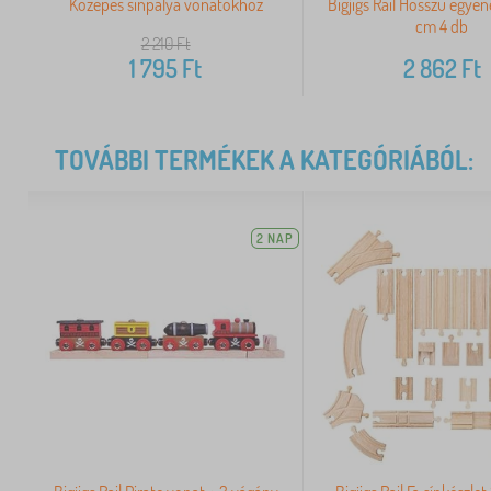
Közepes sínpálya vonatokhoz
Bigjigs Rail Hosszú egyen
cm 4 db
2 210
Ft
1 795
Ft
2 862
Ft
TOVÁBBI TERMÉKEK A KATEGÓRIÁBÓL:
2 NAP