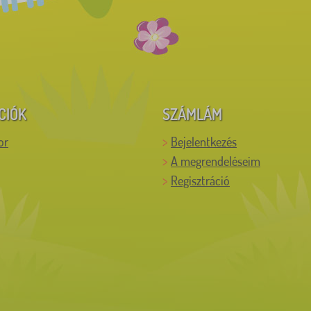
CIÓK
SZÁMLÁM
or
Bejelentkezés
A megrendeléseim
Regisztráció