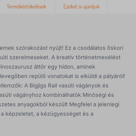
Termékértékelések
Ezeket is ajánljuk
emek szórakozást nyújt! Ez a csodálatos őskori
asúti szerelmeseket. A kreatív történetmesélést
dinoszaurusz áttör egy hídon, aminek
levegőben repülő vonatokat is elküldi a pályáról!
ellemzők: A Bigjigs Rail vasúti vágányok és
 vasúti vágányhoz kombinálhatók Minőségi és
zetes anyagokból készült Megfelel a jelenlegi
 a képzeletet, a kézügyességet és a