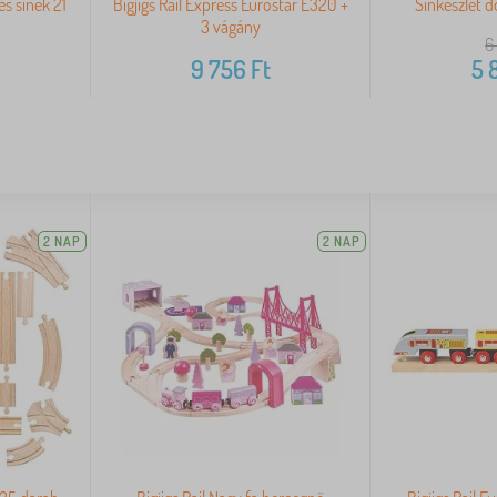
es sínek 21
Bigjigs Rail Express Eurostar E320 +
Sínkészlet 
3 vágány
6
9 756
Ft
5 
2 NAP
2 NAP