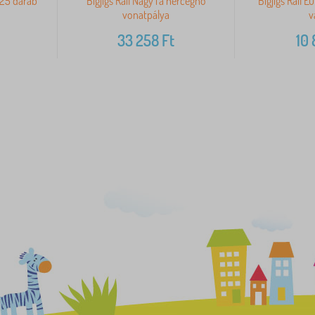
t 25 darab
Bigjigs Rail Nagy fa hercegnő
Bigjigs Rail E
vonatpálya
v
33 258
Ft
10