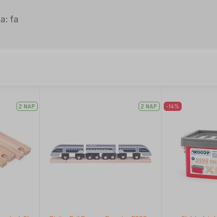
a: fa
2 NAP
2 NAP
-14%