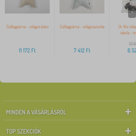
>
Csillagpárna - világos bézs
Csillagpárna - világosszürke
Úr. Kis rók
iskola -
10 6
11 172
Ft
7 412
Ft
6 5
MINDEN A VÁSÁRLÁSRÓL
TOP SZEKCIÓK