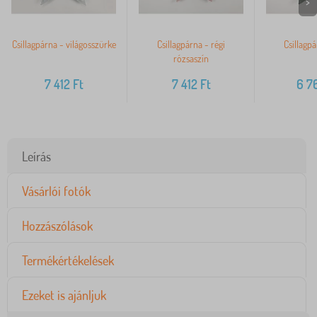
>
Csillagpárna - világosszürke
Csillagpárna - régi
Csillagpá
rózsaszín
7 412
Ft
7 412
Ft
6 7
Leírás
Vásárlói fotók
Hozzászólások
Termékértékelések
Ezeket is ajánljuk