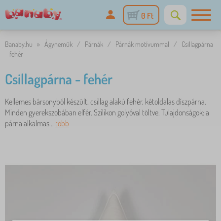
0 Ft
Banaby.hu
»
Ágyneműk
/
Párnák
/
Párnák motívummal
/
Csillagpárna
- fehér
Csillagpárna - fehér
Kellemes bársonyból készült, csillag alakú fehér, kétoldalas díszpárna.
Minden gyerekszobában elfér. Szilikon golyóval töltve. Tulajdonságok: a
párna alkalmas ..
több