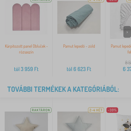
>
Kárpitozott panel Obluček -
Pamut lepedő - zöld
Pamut leped
rózsaszín
fe
8 5
tól
3 959
Ft
tól
6 623
Ft
6 3
TOVÁBBI TERMÉKEK A KATEGÓRIÁBÓL:
RAKTÁRON
2-4 HÉT
-39%