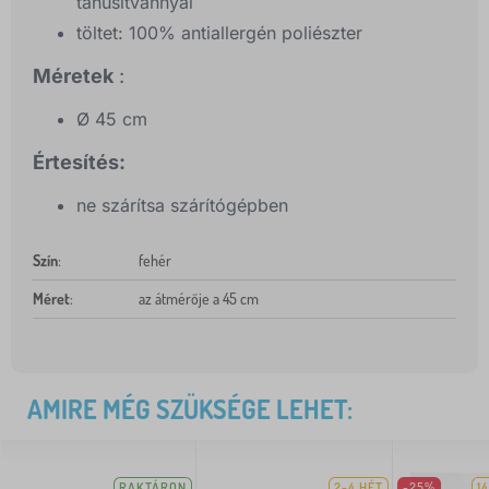
tanúsítvánnyal
töltet: 100% antiallergén poliészter
Méretek
:
Ø 45 cm
Értesítés:
ne szárítsa szárítógépben
Szín
:
fehér
Méret
:
az átmérője a 45 cm
AMIRE MÉG SZÜKSÉGE LEHET:
RAKTÁRON
2-4 HÉT
-25%
1