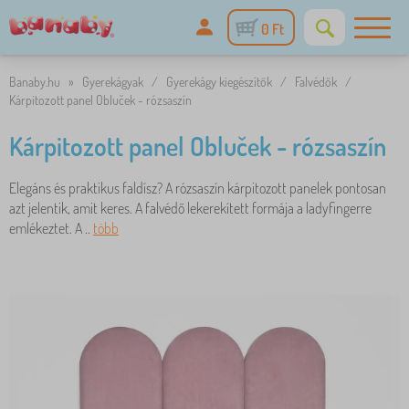
0 Ft
Banaby.hu
»
Gyerekágyak
/
Gyerekágy kiegészítők
/
Falvédők
/
Kárpitozott panel Obluček - rózsaszín
Kárpitozott panel Obluček - rózsaszín
Elegáns és praktikus faldísz? A rózsaszín kárpitozott panelek pontosan
azt jelentik, amit keres. A falvédő lekerekített formája a ladyfingerre
emlékeztet. A ..
több