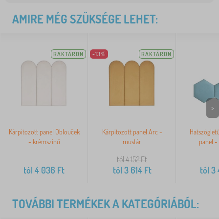
AMIRE MÉG SZÜKSÉGE LEHET:
RAKTÁRON
-13%
RAKTÁRON
>
Kárpitozott panel Oblouček
Kárpitozott panel Arc -
Hatszögletű
- krémszínű
mustár
panel -
tól 4 152
Ft
tól
4 036
Ft
tól
3 614
Ft
tól
3 
TOVÁBBI TERMÉKEK A KATEGÓRIÁBÓL: