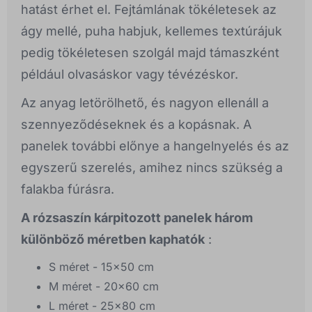
hatást érhet el. Fejtámlának tökéletesek az
ágy mellé, puha habjuk, kellemes textúrájuk
pedig tökéletesen szolgál majd támaszként
például olvasáskor vagy tévézéskor.
Az anyag letörölhető, és nagyon ellenáll a
szennyeződéseknek és a kopásnak. A
panelek további előnye a hangelnyelés és az
egyszerű szerelés, amihez nincs szükség a
falakba fúrásra.
A rózsaszín kárpitozott panelek három
különböző méretben kaphatók
:
S méret - 15x50 cm
M méret - 20x60 cm
L méret - 25x80 cm