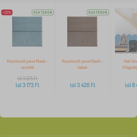
-13%
RAKTÁRON
RAKTÁRON
>
Kárpitozott panel Klasik -
Kárpitozott panel Klasik -
Hab fal
azúrkék
kakaó
Világosk
tól 3 575
Ft
tól
3 173
Ft
tól
3 420
Ft
tól
8 