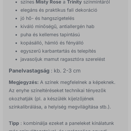
színes
Misty Rose
a
Trinity
színmintáról
elegáns és praktikus fali dekoráció
jó hő- és hangszigetelés
kiváló minőségű, antiallergén hab
puha és kellemes tapintású
kopásálló, hámló és fényálló
egyszerű karbantartás és telepítés
javasoljuk mamut ragasztóra szerelést
Panelvastagság
: kb. 2-3 cm
Megjegyzés:
A színek megfelelnek a képeknek.
Az enyhe színeltéréseket technikai tényezők
okozhatják (pl. a készülék kijelzőjének
színkalibrálása, a helyiség megvilágítása stb.).
Tipp
: kombinálja ezeket a paneleket kínálatunk