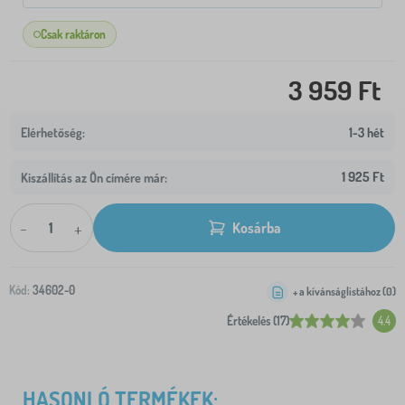
Csak raktáron
3 959 Ft
1-3 hét
1 925 Ft
Kiszállítás az Ön címére már:
-
+
Kosárba
Kód:
34602-0
+ a kívánságlistához (
0
)
Értékelés (17)
4.4
HASONLÓ TERMÉKEK: