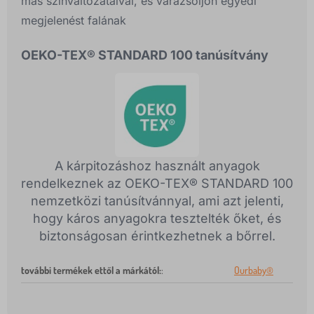
más színváltozataival, és varázsoljon egyedi
megjelenést falának
OEKO-TEX® STANDARD 100 tanúsítvány
A kárpitozáshoz használt anyagok
rendelkeznek az OEKO-TEX® STANDARD 100
nemzetközi tanúsítvánnyal, ami azt jelenti,
hogy káros anyagokra tesztelték őket, és
biztonságosan érintkezhetnek a bőrrel.
további termékek ettől a márkától:
:
Ourbaby®