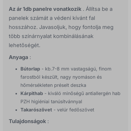
Az ár 1db panelre vonatkozik
. Állítsa be a
panelek számát a védeni kívánt fal
hosszához. Javasoljuk, hogy fontolja meg
több színárnyalat kombinálásának
lehetőségét.
Anyaga
:
Bútorlap
- kb.7-8 mm vastagságú, finom
farostból készült, nagy nyomáson és
hőmérsékleten préselt deszka
Kárpithab
- kiváló minőségű antiallergén hab
PZH higiéniai tanúsítvánnyal
Takarószövet
- velúr fedőszövet
Tulajdonságok
: