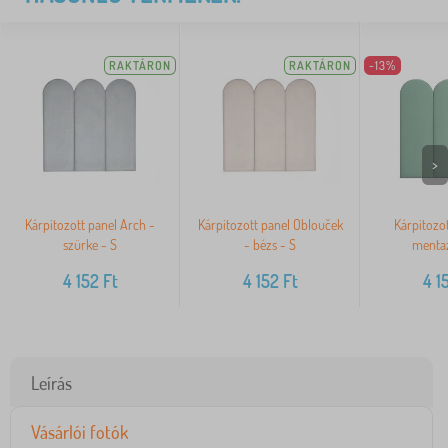
RAKTÁRON
RAKTÁRON
-13%
>
Kárpitozott panel Arch -
Kárpitozott panel Oblouček
Kárpitozot
szürke - S
- bézs - S
mentaz
4 152
Ft
4 152
Ft
4 1
Leírás
Vásárlói fotók