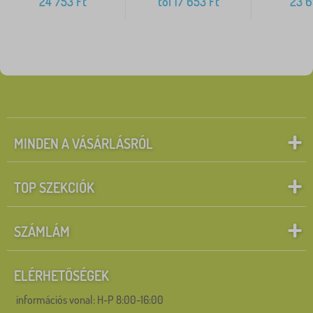
24 753
Ft
tól
17 653
Ft
23 
MINDEN A VÁSÁRLÁSRÓL
TOP SZEKCIÓK
SZÁMLÁM
ELÉRHETŐSÉGEK
információs vonal:
H-P 8:00-16:00