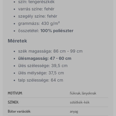
szín: tengerészkék
varrás színe: fehér
szegély színe: fehér
grammázs: 430 g/m²
összetétel:
100% poliészter
Méretek
szék magassága: 86 cm - 99 cm
ülésmagasság: 47 - 60 cm
ülés szélessége: 39,5 cm
ülés mélysége: 37,5 cm
talp szélessége: 64 cm
MOTÍVUM
:
fiúknak, lányoknak
SZÍNEK
:
sötétkék-kék
Bútor variációk
:
anyag