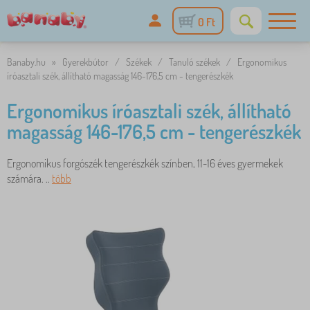
0 Ft
Banaby.hu
»
Gyerekbútor
/
Székek
/
Tanuló székek
/
Ergonomikus
íróasztali szék, állítható magasság 146-176,5 cm - tengerészkék
Ergonomikus íróasztali szék, állítható
magasság 146-176,5 cm - tengerészkék
Ergonomikus forgószék tengerészkék színben, 11-16 éves gyermekek
számára. ..
több