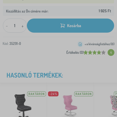
1 925 Ft
Kiszállítás az Ön címére már:
-
+
Kosárba
Kód:
35291-0
+ a kívánságlistához (
0
)
Értékelés (0)
4
HASONLÓ TERMÉKEK:
RAKTÁRON
-24%
RAKTÁRON
7