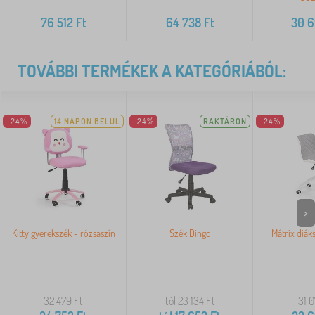
76 512
Ft
64 738
Ft
30 
TOVÁBBI TERMÉKEK A KATEGÓRIÁBÓL:
-24%
14 NAPON BELÜL
-24%
RAKTÁRON
-24%
>
Kitty gyerekszék - rózsaszín
Szék Dingo
Mátrix diák
32 479
Ft
tól 23 134
Ft
31 