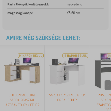
Karfa (könyök korlátozások)
:
neuvedeno
magasság kanapé
:
47-60 cm
AMIRE MÉG SZÜKSÉGE LEHET:
14 NAPON BELÜL
14 NAPON BELÜL
1
>
B20 CLP BAL OLDALI
SAROK ÍRÓASZTAL B16 CLP
PIKSEL P
SAROK ÍRÓASZTAL
PK BAL FEHÉR
SONOM
ARTISAN TÖLGY / FEHÉR
SZÁMÍTÓG
JO