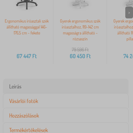
>
Ergonomikus íróasztali szék
Gyerek ergonomikus szék
Gyerek ergo
állítható magassággal 146-
íróasztalhoz, 119-142 cm
íróasztalho
176,5 cm - fekete
magasságra állítható -
állítható 
rózsaszín
pill
79 596
Ft
67 447
Ft
60 450
Ft
74 
Leírás
Vásárlói fotók
Hozzászólások
Termékértékelések