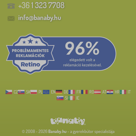
+36
1 323 7708
info@banaby.hu
CZ
SK
PL
EN
DE
FR
RO
AT
HR
IT
SI
IE
© 2008 - 2026
Banaby.hu
- a gyerekbútor specialistája