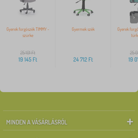
>
Gyerek forgószék TIMMY -
Gyermek szék
Gyerek forg
szürke
türk
25 101
Ft
25 
19 145
Ft
24 712
Ft
19 
MINDEN A VÁSÁRLÁSRÓL