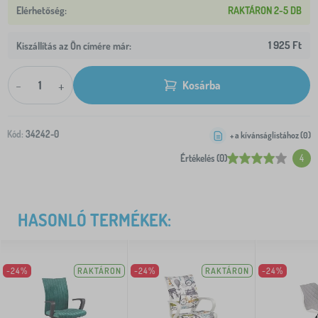
RAKTÁRON 2-5 DB
1 925 Ft
Kiszállítás az Ön címére már:
-
+
Kosárba
Kód:
34242-0
+ a kívánságlistához (
0
)
Értékelés (0)
4
HASONLÓ TERMÉKEK:
-24%
RAKTÁRON
-24%
RAKTÁRON
-24%