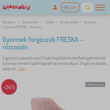
0 Ft
Banaby.hu
»
Gyerekbútor
/
Székek
/
Tanuló székek
/
Gyermek
forgószék FRESKA - rózsaszín
Gyermek forgószék FRESKA -
rózsaszín
A gyönyörű rózsaszín színű Freska forgatható és dönthető gyermekszék
különösen minden fiatal hölgynek fog örömet okozni. Elegáns és időtálló
dizájnnal ..
több
Kedvezmény
-24%