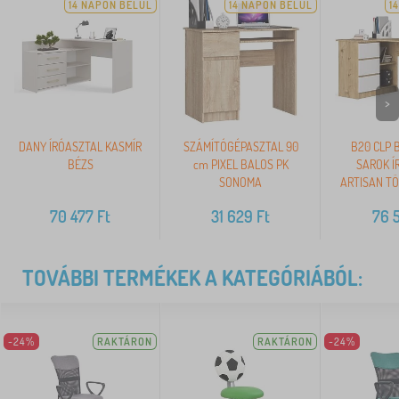
14 NAPON BELÜL
14 NAPON BELÜL
1
>
DANY ÍRÓASZTAL KASMÍR
SZÁMÍTÓGÉPASZTAL 90
B20 CLP 
BÉZS
cm PIXEL BALOS PK
SAROK Í
SONOMA
ARTISAN TÖ
70 477
Ft
31 629
Ft
76 
TOVÁBBI TERMÉKEK A KATEGÓRIÁBÓL:
-24%
RAKTÁRON
RAKTÁRON
-24%