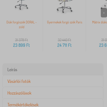
>
Diák forgószék DORAL -
Gyermekek forgó szék Paris
Mátrix diák
zöld
31 378
Ft
32 440
Ft
31 
23 899
Ft
24 711
Ft
23 
Leírás
Vásárlói fotók
Hozzászólások
Termékértékelések