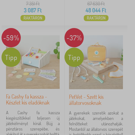
y
7 351
Ft
67 630
Ft
o
h
Címkék
1
3 087
Ft
48 044
Ft
k
á
RAKTÁRON
RAKTÁRON
k
ELSŐ PERCES 2023
8
✓
Kedvezmény
480
-59%
-37%
újdonság
99
Tipp
Tipp
Tipp
60
SZŰRÉS
Fa Cashy fa kassza -
PetVet - Szett kis
Készlet kis eladóknak
állatorvosoknak
A Cashy fa kassza
A gyerekek szeretik azokat a
kiegészítőkkel teljesen új
játékokat, amelyekben a
játékélményt kínál. Bújj a
felnőtteket utánozhatják.
pénztáros szerepébe, és
Mostantól az állatorvos szerepét
alakítsd át a gyerekszobát bolttá,
is betölthetik ezzel a készlettel!