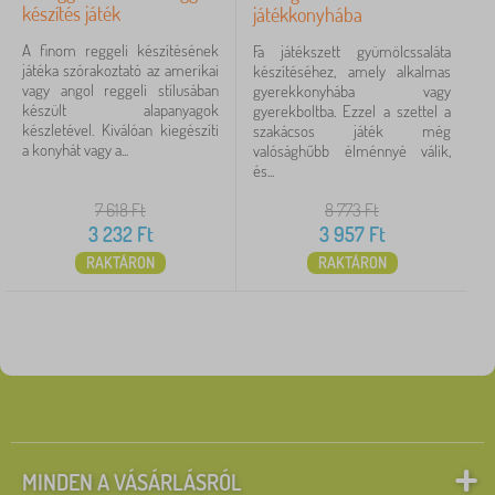
készítés játék
játékkonyhába
A finom reggeli készítésének
Fa játékszett gyümölcssaláta
játéka szórakoztató az amerikai
készítéséhez, amely alkalmas
vagy angol reggeli stílusában
gyerekkonyhába vagy
készült alapanyagok
gyerekboltba. Ezzel a szettel a
készletével. Kiválóan kiegészíti
szakácsos játék még
a konyhát vagy a...
valósághűbb élménnyé válik,
és...
7 618
Ft
8 773
Ft
3 232
Ft
3 957
Ft
RAKTÁRON
RAKTÁRON
MINDEN A VÁSÁRLÁSRÓL