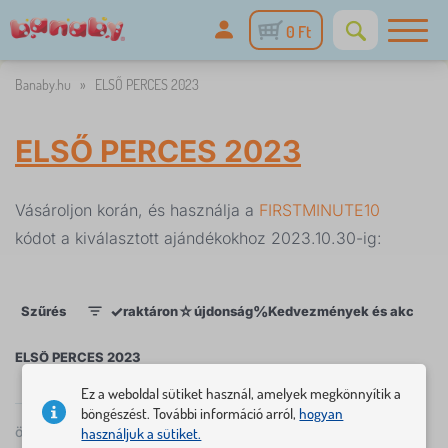
0 Ft
Banaby.hu
»
ELSŐ PERCES 2023
ELSŐ PERCES 2023
Vásároljon korán, és használja a
FIRSTMINUTE10
kódot a kiválasztott ajándékokhoz 2023.10.30-ig:
✓
☆
%
Szűrés
raktáron
újdonság
Kedvezmények és akciók
1
ELSŐ PERCES 2023
Ez a weboldal sütiket használ, amelyek megkönnyítik a
böngészést. További információ arról,
hogyan
×
SZŰRÉS
összesen
8
termék
használjuk a sütiket.
népszerűség