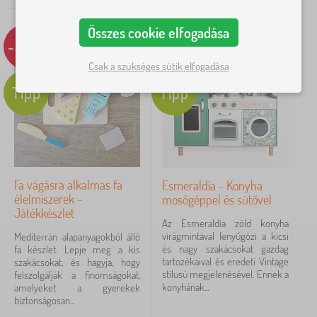
szerint
Kategóriák
Összes cookie elfogadása
J
-58%
-29%
›
6
á
Csak a szükséges sütik elfogadása
t
J
›
é
2
á
Tipp
Tipp
k
t
o
é
k
Ár
k
>
o
G
3 086 Ft
48 044 Ft
k
y
>
e
S
r
Fa vágásra alkalmas fa
Esmeraldia - Konyha
z
Szűrés
e
élelmiszerek -
mosógéppel és sütővel
a
k
Játékkészlet
k
j
Az Esmeraldia zöld konyha
m
á
Keresés a szűrőn belül
virágmintával lenyűgözi a kicsi
Mediterrán alapanyagokból álló
a
t
és nagy szakácsokat gazdag
fa készlet. Lepje meg a kis
i
é
tartozékaival és eredeti Vintage
szakácsokat, és hagyja, hogy
j
Elérhetőség
k
stílusú megjelenésével. Ennek a
felszolgálják a finomságokat,
á
k
konyhának...
amelyeket a gyerekek
t
o
biztonságosan...
Ajánlat típusa
é
n
k