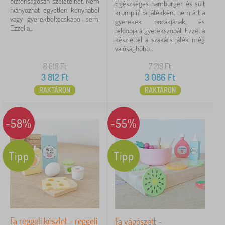
biztonságosan szeletelhet. Nem
Egészséges hamburger és sült
hiányozhat egyetlen konyhából
krumpli? Fa játékként nem árt a
vagy gyerekboltocskából sem.
gyerekek pocakjának, és
Ezzel a...
feldobja a gyerekszobát. Ezzel a
készlettel a szakács játék még
valósághűbb...
8 818
Ft
7 218
Ft
3 812
Ft
3 086
Ft
RAKTÁRON
RAKTÁRON
-58%
-55%
Tipp
Tipp
Fa reggeli készlet - reggeli
Fa vágószett -