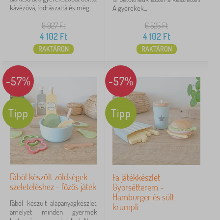
kávézóvá, fodrászattá és még...
A gyerekek...
9 927
Ft
6 525
Ft
4 102
Ft
4 102
Ft
RAKTÁRON
RAKTÁRON
-57%
-57%
Tipp
Tipp
Fából készült zöldségek
Fa játékkészlet
szeleteléshez - főzős játék
Gyorsétterem -
Hamburger és sült
Fából készült alapanyagkészlet,
krumpli
amelyet minden gyermek