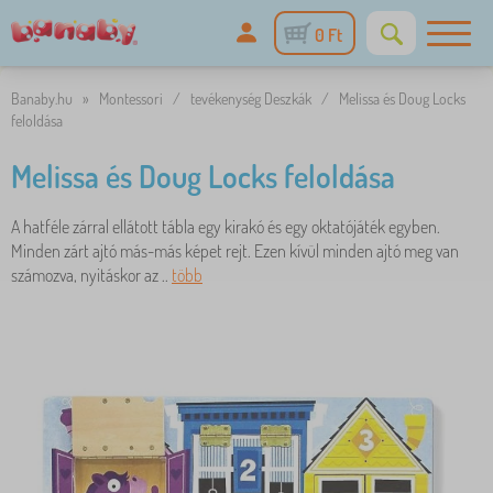
0 Ft
Banaby.hu
»
Montessori
/
tevékenység Deszkák
/
Melissa és Doug Locks
feloldása
Melissa és Doug Locks feloldása
A hatféle zárral ellátott tábla egy kirakó és egy oktatójáték egyben.
Minden zárt ajtó más-más képet rejt. Ezen kívül minden ajtó meg van
számozva, nyitáskor az ..
több