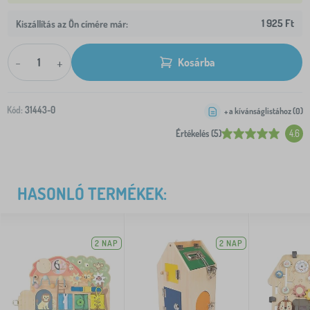
1 925 Ft
Kiszállítás az Ön címére már:
-
+
Kosárba
Kód:
31443-0
+ a kívánságlistához (
0
)
Értékelés (5)
4.6
HASONLÓ TERMÉKEK:
2 NAP
2 NAP