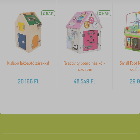
2 NAP
2 NAP
>
Kislábú lakóautó zárakkal
Fa activity board házikó -
Small Foot 
rózsaszín
szafar
20 166
Ft
48 549
Ft
29 