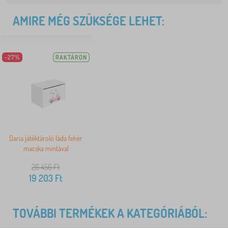
AMIRE MÉG SZÜKSÉGE LEHET:
-27%
RAKTÁRON
Daria játéktároló láda fehér
macska mintával
26 456
Ft
19 203
Ft
TOVÁBBI TERMÉKEK A KATEGÓRIÁBÓL: