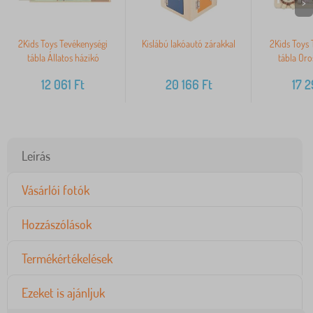
>
2Kids Toys Tevékenységi
Kislábú lakóautó zárakkal
2Kids Toys 
tábla Állatos házikó
tábla Oro
12 061
Ft
20 166
Ft
17 
Leírás
Vásárlói fotók
Hozzászólások
Termékértékelések
Ezeket is ajánljuk