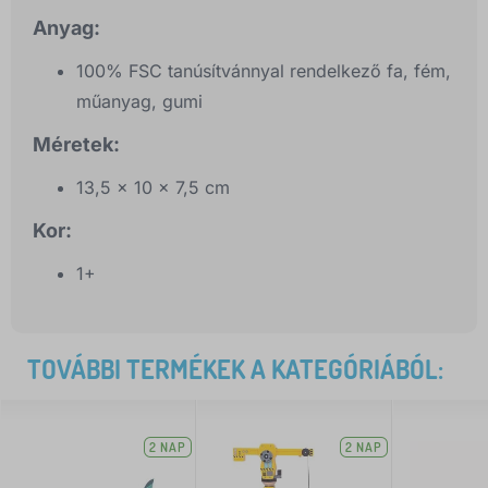
Anyag:
100% FSC tanúsítvánnyal rendelkező fa, fém,
műanyag, gumi
Méretek:
13,5 x 10 x 7,5 cm
Kor:
1+
TOVÁBBI TERMÉKEK A KATEGÓRIÁBÓL:
2 NAP
2 NAP