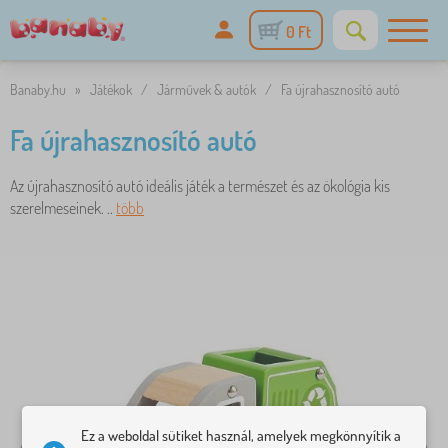
0 Ft
Banaby.hu
»
Játékok
/
Járművek & autók
/
Fa újrahasznosító autó
Fa újrahasznosító autó
Az újrahasznosító autó ideális játék a természet és az ökológia kis
szerelmeseinek. ..
több
Ez a weboldal sütiket használ, amelyek megkönnyítik a