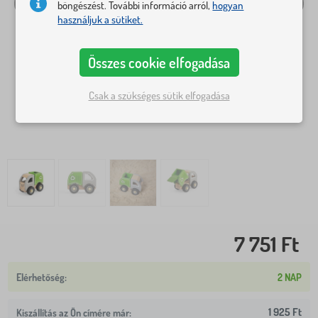
böngészést. További információ arról,
hogyan
használjuk a sütiket.
Összes cookie elfogadása
Csak a szükséges sütik elfogadása
7 751 Ft
2 NAP
1 925 Ft
Kiszállítás az Ön címére már: