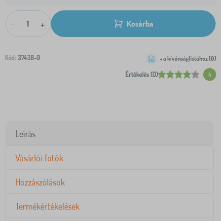
-
+
Kosárba
Kód:
37438-0
+ a kívánságlistához (
0
)
Értékelés (0)
4
Leírás
Vásárlói fotók
Hozzászólások
Termékértékelések