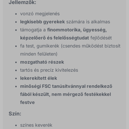
Jellemzők:
vonzó megjelenés
legkisebb gyerekek
számára is alkalmas
támogatja a
finommotorika, ügyesség,
képzelőerő és felelősségtudat
fejlődését
fa test, gumikerék (csendes működést biztosít
minden felületen)
mozgatható részek
tartós és precíz kivitelezés
lekerekített élek
minőségi FSC tanúsítvánnyal rendelkező
fából készült, nem mérgező festékekkel
festve
Szín:
színes keverék