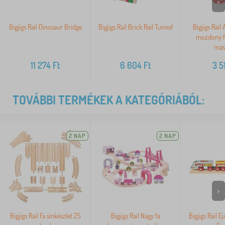
>
Bigjigs Rail Dinosaur Bridge
Bigjigs Rail Brick Rail Tunnel
Bigjigs Rail
mozdony fá
más
11 274
Ft
6 604
Ft
3 5
TOVÁBBI TERMÉKEK A KATEGÓRIÁBÓL:
2 NAP
2 NAP
>
Bigjigs Rail Fa sínkészlet 25
Bigjigs Rail Nagy fa
Bigjigs Rail E