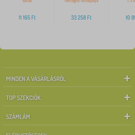
darab
hercegnő vonatpálya
+ 3 
11 165
Ft
33 258
Ft
10 
MINDEN A VÁSÁRLÁSRÓL
TOP SZEKCIÓK
SZÁMLÁM