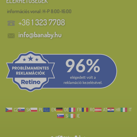
ELÉRHETŐSÉGEK
információs vonal:
H-P 8:00-16:00
+36
1 323 7708
info@banaby.hu
CZ
SK
PL
EN
DE
FR
RO
AT
HR
IT
SI
IE