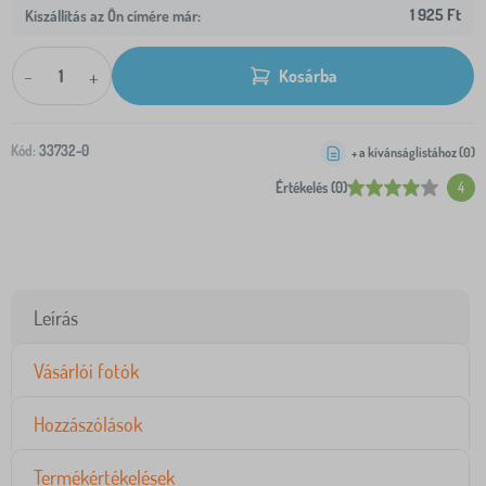
1 925 Ft
Kiszállítás az Ön címére már:
-
+
Kosárba
Kód:
33732-0
+ a kívánságlistához (
0
)
Értékelés (0)
4
Leírás
Vásárlói fotók
Hozzászólások
Termékértékelések