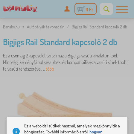
0 Ft
Banaby.hu
»
Autópályák és vonat sín
/
Bigjigs Rail Standard kapcsoló 2 db
Bigjigs Rail Standard kapcsoló 2 db
Ez a csomag 2 kapcsolót tartalmaz a BigJigs vasúti kínálatunkból.
Minőségi keményfából készültek, és kompatibilisek a vasúti sínek többi
fa vasúti rendszerével, ..
több
Ez a weboldal sütiket használ, amelyek megkönnyítik a
böngészést. További információ arról,
hogyan