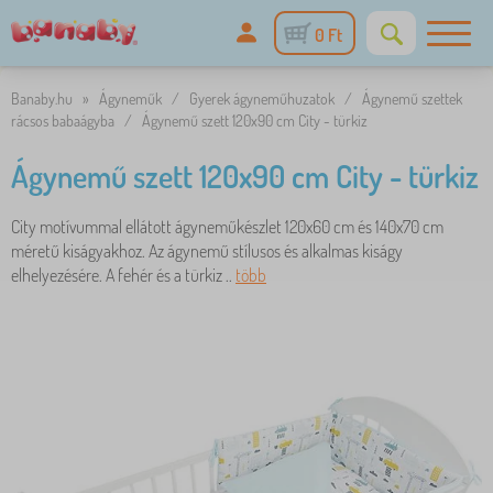
0 Ft
Banaby.hu
»
Ágyneműk
/
Gyerek ágyneműhuzatok
/
Ágynemű szettek
rácsos babaágyba
/
Ágynemű szett 120x90 cm City - türkiz
Ágynemű szett 120x90 cm City - türkiz
City motívummal ellátott ágyneműkészlet 120x60 cm és 140x70 cm
méretű kiságyakhoz. Az ágynemű stílusos és alkalmas kiságy
elhelyezésére. A fehér és a türkiz ..
több