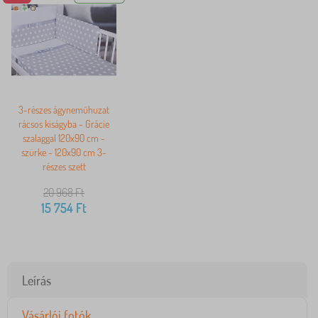
3-részes ágyneműhuzat
rácsos kiságyba - Grácie
szalaggal 120x90 cm -
szürke - 120x90 cm 3-
részes szett
20 968
Ft
15 754
Ft
Leírás
Vásárlói fotók