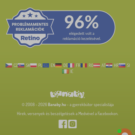
CZ
SK
PL
EN
DE
FR
RO
AT
HR
SI
IE
© 2008 - 2026
Banaby.hu
- a gyerekbútor specialistája
Hírek, versenyek és beszélgetések a Medvével a Facebookon.