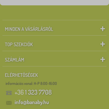
MINDEN A VÁSÁRLÁSRÓL
TOP SZEKCIÓK
SZÁMLÁM
ELÉRHETŐSÉGEK
információs vonal:
H-P 8:00-16:00
+36
1 323 7708
info@banaby.hu