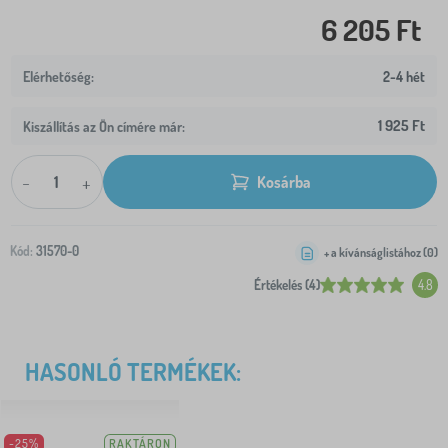
6 205 Ft
2-4 hét
1 925 Ft
Kiszállítás az Ön címére már:
-
+
Kosárba
Kód:
31570-0
+ a kívánságlistához (
0
)
Értékelés (4)
4.8
HASONLÓ TERMÉKEK:
-25%
RAKTÁRON