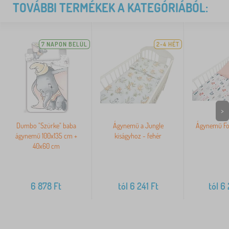
TOVÁBBI TERMÉKEK A KATEGÓRIÁBÓL:
7 NAPON BELÜL
2-4 HÉT
>
Dumbo "Szürke" baba
Ágynemű a Jungle
Ágynemű Fox
ágynemű 100x135 cm +
kiságyhoz - fehér
40x60 cm
6 878
Ft
tól
6 241
Ft
tól
6 