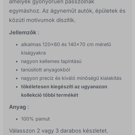
amelyek gyönyörűen passzolnak
egymáshoz. Az ágyneműt autók, épületek és
közúti motívumok díszítik.
Jellemzők
:
alkalmas 120x60 és 140x70 cm méretű
kiságyakra
nagyon kellemes tapintású
tanúsított anyagokból
nagyon precíz és kiváló minőségű kialakítás
tökéletesen kiegészíti az ugyanazon
kollekció többi termékét
Anyag
:
100% pamut
Válasszon 2 vagy 3 darabos készletet.