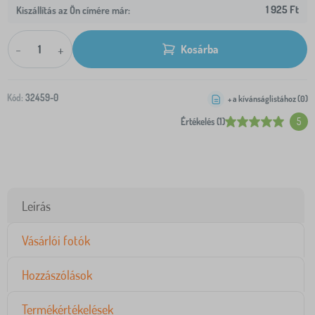
1 925 Ft
Kiszállítás az Ön címére már:
-
+
Kosárba
Kód:
32459-0
+ a kívánságlistához (
0
)
Értékelés (1)
5
Leírás
Vásárlói fotók
Hozzászólások
Termékértékelések