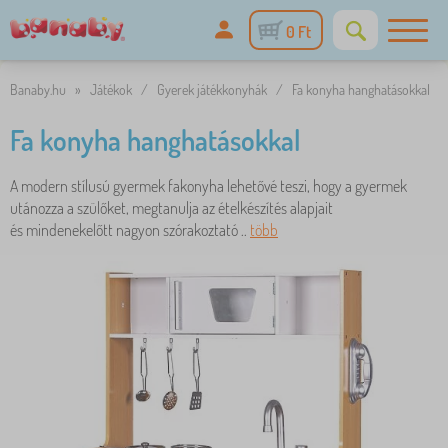
0 Ft
Banaby.hu
»
Játékok
/
Gyerek játékkonyhák
/
Fa konyha hanghatásokkal
Fa konyha hanghatásokkal
A modern stílusú gyermek fakonyha lehetővé teszi, hogy a gyermek
utánozza a szülőket, megtanulja az ételkészítés alapjait
és mindenekelőtt nagyon szórakoztató ..
több