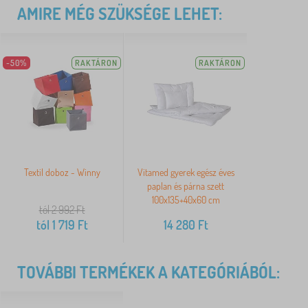
AMIRE MÉG SZÜKSÉGE LEHET:
-50%
RAKTÁRON
RAKTÁRON
Textil doboz - Winny
Vitamed gyerek egész éves
paplan és párna szett
100x135+40x60 cm
tól 2 992
Ft
tól
1 719
Ft
14 280
Ft
TOVÁBBI TERMÉKEK A KATEGÓRIÁBÓL: