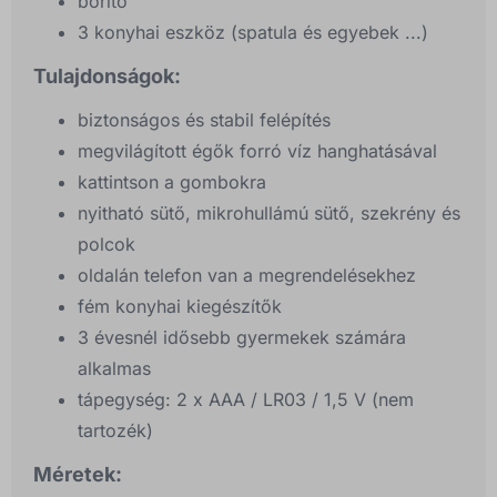
borító
3 konyhai eszköz (spatula és egyebek ...)
Tulajdonságok:
biztonságos és stabil felépítés
megvilágított égők forró víz hanghatásával
kattintson a gombokra
nyitható sütő, mikrohullámú sütő, szekrény és
polcok
oldalán telefon van a megrendelésekhez
fém konyhai kiegészítők
3 évesnél idősebb gyermekek számára
alkalmas
tápegység: 2 x AAA / LR03 / 1,5 V (nem
tartozék)
Méretek: