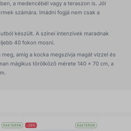
ben, a medencébél vagy a teraszon is. Jól
yermek számára. Imádni fogjá nem csak a
tból készült. A színei intenzívek maradnak
eljebb 40 fokon mosni.
ja meg, amíg a kocka megszívja magát vízzel és
rman mágikus törölköző mérete 140 x 70 cm, a
cm.
RAKTÁRON
-26%
RAKTÁRON