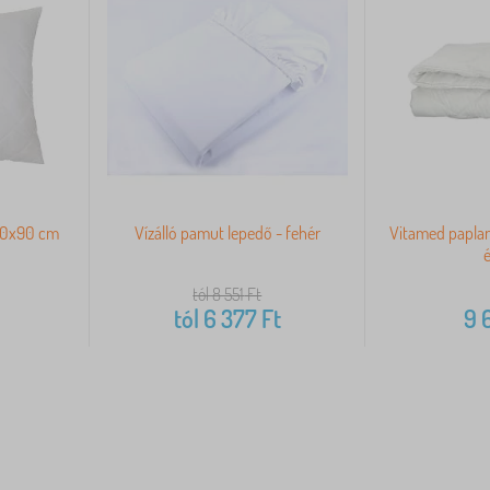
 70x90 cm
Vízálló pamut lepedő - fehér
Vitamed papla
tól 8 551
Ft
tól
6 377
Ft
9 