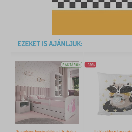
EZEKET IS AJÁNLJUK:
RAKTÁRON
-39%
Gyerekágy leesésgátlóval Ourbaby -
Úr. Kis róka párnaerdei