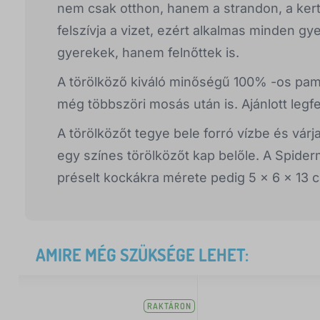
nem csak otthon, hanem a strandon, a kert
felszívja a vizet, ezért alkalmas minden g
gyerekek, hanem felnőttek is.
A törölköző kiváló minőségű 100% -os pamu
még többszöri mosás után is. Ajánlott legf
A törölközőt tegye bele forró vízbe és vár
egy színes törölközőt kap belőle. A Spide
préselt kockákra mérete pedig 5 x 6 x 13 
AMIRE MÉG SZÜKSÉGE LEHET:
RAKTÁRON