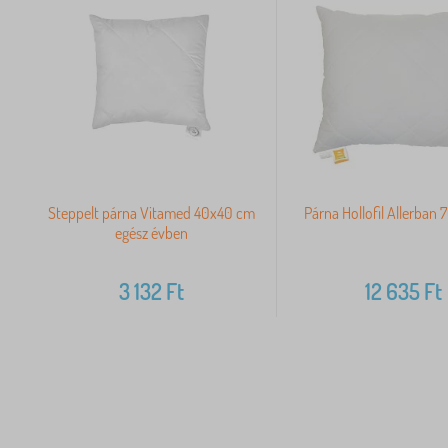
Steppelt párna Vitamed 40x40 cm
Párna Hollofil Allerban
egész évben
3 132
Ft
12 635
Ft