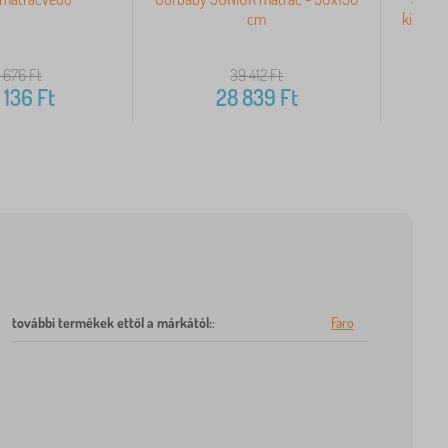
cm
kiságyb
5 676
Ft
39 412
Ft
 136
Ft
28 839
Ft
további termékek ettől a márkától:
:
Faro