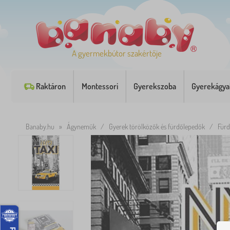
A gyermekbútor szakértője
Raktáron
Montessori
Gyerekszoba
Gyerekágya
Banaby.hu
»
Ágyneműk
/
Gyerek törölközők és fürdőlepedők
/
Für