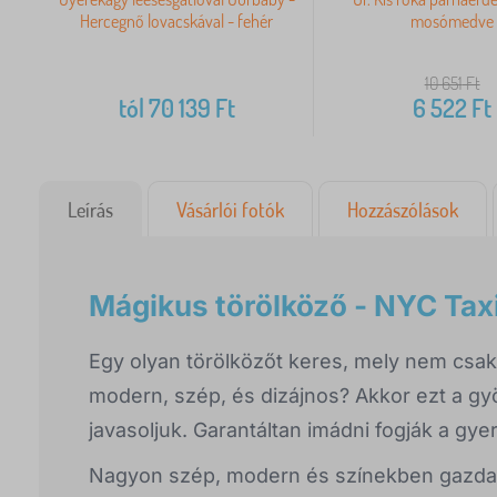
Hercegnő lovacskával - fehér
mosómedve
10 651
Ft
tól
70 139
Ft
6 522
Ft
Leírás
Vásárlói fotók
Hozzászólások
Mágikus törölköző - NYC Tax
Egy olyan törölközőt keres, mely nem csak
modern, szép, és dizájnos? Akkor ezt a gy
javasoljuk. Garantáltan imádni fogják a gyer
Nagyon szép, modern és színekben gazdag 