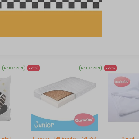
RAKTÁRON
-27%
RAKTÁRON
-27%
 iskola -
Ourbaby JUNIOR matrac - 160x80
Ourbaby