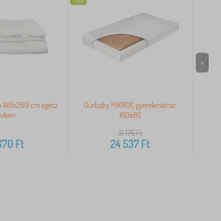
Tipp
>
n 140x200 cm egész
Ourbaby MIKROC gyerekmatrac
Big
évben
160x80
31 176
Ft
670
Ft
24 537
Ft