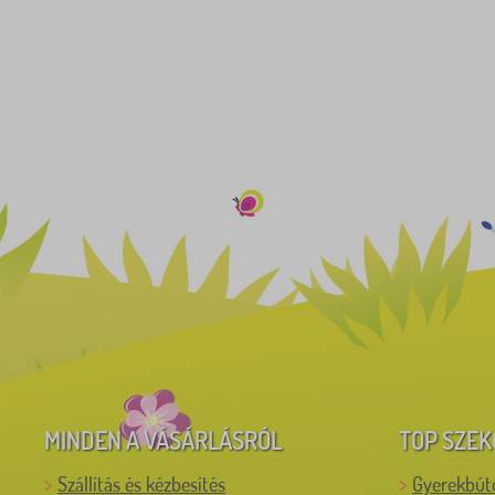
MINDEN A VÁSÁRLÁSRÓL
TOP SZEK
Szállítás és kézbesítés
Gyerekbút