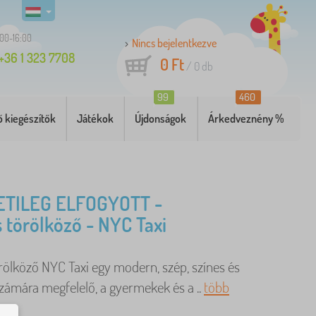
:00-16:00
Nincs bejelentkezve
+36 1 323 7708
0 Ft
/
0
db
99
460
 kiegészítők
Játékok
Újdonságok
Árkedveznény %
TILEG ELFOGYOTT -
 törölköző - NYC Taxi
rölköző NYC Taxi egy modern, szép, színes és
zámára megfelelő, a gyermekek és a ..
több