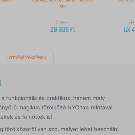
cm
41 158
Ft
tól 
29 938
Ft
tól
4
Termékértékelések
i
 a funkcionális és praktikus, hanem mely
önyörű mágikus törölköző NYC taxi mintával
ekek és felnőttek is!
törölközőről van szó, melyet lehet használni