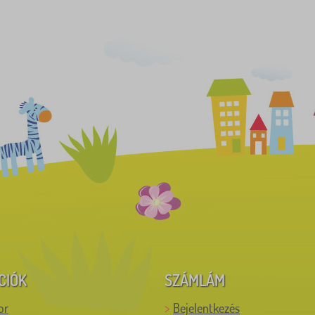
CIÓK
SZÁMLÁM
or
Bejelentkezés