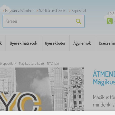
Hogyan vásárolhat
Szállítás és fizetés
Kapcsolat
H-P 8
k
Gyerekmatracok
Gyerekbútor
Ágyneműk
Csecsemő
dőlepedők
/
Mágikus törölköző - NYC Taxi
ÁTMENE
Mágikus
Mágikus tö
mindenki s