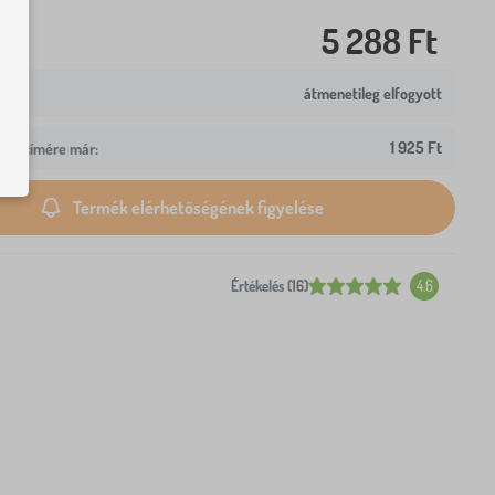
5 288 Ft
átmenetileg elfogyott
1 925 Ft
z Ön címére már:
Termék elérhetőségének figyelése
Értékelés (16)
4.6