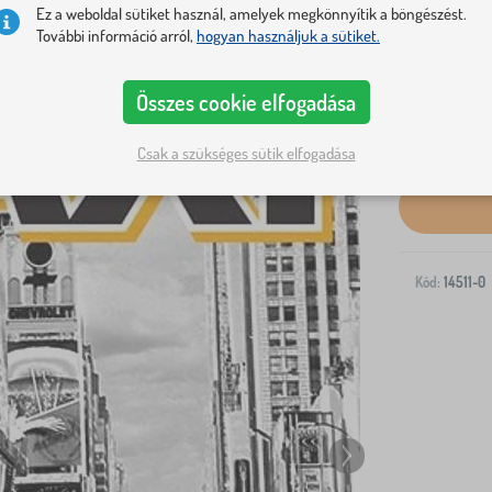
Ez a weboldal sütiket használ, amelyek megkönnyítik a böngészést.
További információ arról,
hogyan használjuk a sütiket.
Összes cookie elfogadása
Kiszállítás a
Csak a szükséges sütik elfogadása
Kód:
14511-0