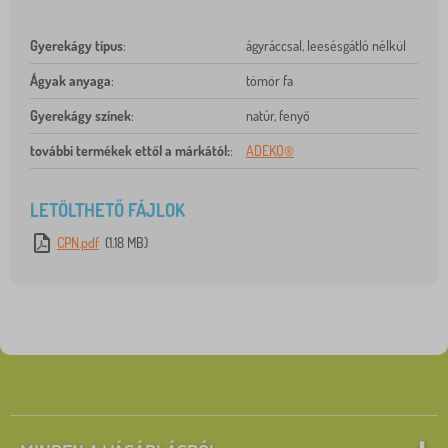
Gyerekágy típus
:
ágyráccsal, leesésgátló nélkül
Ágyak anyaga
:
tömör fa
Gyerekágy színek
:
natúr, fenyő
további termékek ettől a márkától:
:
ADEKO®
LETÖLTHETŐ FÁJLOK
CPN.pdf
(1.18 MB)