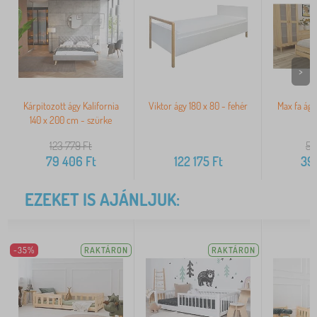
>
Kárpitozott ágy Kalifornia
Viktor ágy 180 x 80 - fehér
Max fa ágy
140 x 200 cm - szürke
123 779
Ft
57
79 406
Ft
122 175
Ft
39
EZEKET IS AJÁNLJUK:
-35%
RAKTÁRON
RAKTÁRON