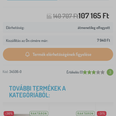
107 165 Ft
140 707 Ft
átmenetileg elfogyott
7 940 Ft
Kiszállítás az Ön címére már:
Termék elérhetőségének figyelése
Kód:
34506-0
Értékelés (1)
3
TOVÁBBI TERMÉKEK A
KATEGÓRIÁBÓL:
-36%
RAKTÁRON
RAKTÁRON
-31%