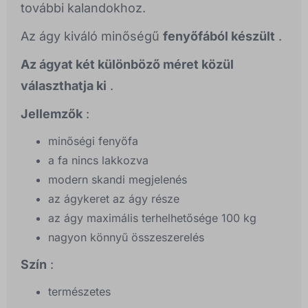
további kalandokhoz.
Az ágy kiváló minőségű
fenyőfából készült
.
Az ágyat két különböző méret közül
választhatja ki
.
Jellemzők
:
minőségi fenyőfa
a fa nincs lakkozva
modern skandi megjelenés
az ágykeret az ágy része
az ágy maximális terhelhetősége 100 kg
nagyon könnyű összeszerelés
Szín
:
természetes