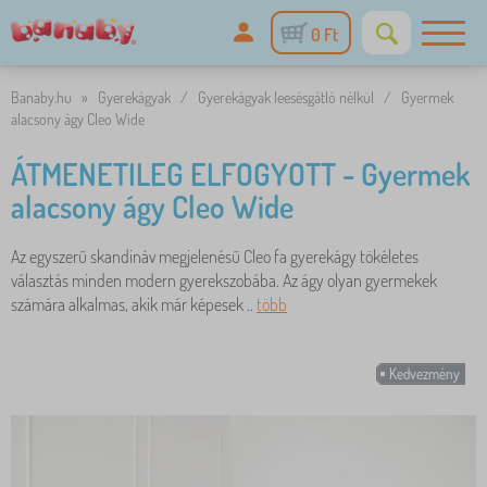
0 Ft
Banaby.hu
»
Gyerekágyak
/
Gyerekágyak leesésgátló nélkül
/
Gyermek
alacsony ágy Cleo Wide
ÁTMENETILEG ELFOGYOTT - Gyermek
alacsony ágy Cleo Wide
Az egyszerű skandináv megjelenésű Cleo fa gyerekágy tökéletes
választás minden modern gyerekszobába. Az ágy olyan gyermekek
számára alkalmas, akik már képesek ..
több
Kedvezmény