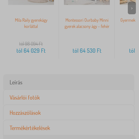
>
Mila Raily gyerekágy
Montessori Ourbaby Minni
Gyermek al
korláttal
gyerek alacsony ágy - fehér
tól 98 094
Ft
tól
64 029
Ft
tól
64 530
Ft
tól
9
Leírás
Vásárlói fotók
Hozzászólások
Termékértékelések