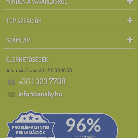
MINDEN A VÁSÁRLÁSRÓL
TOP SZEKCIÓK
SZÁMLÁM
ELÉRHETŐSÉGEK
információs vonal:
H-P 8:00-16:00
+36
1 323 7708
info@banaby.hu