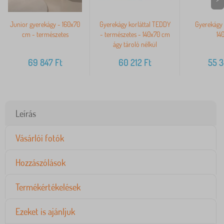
Junior gyerekágy - 160x70
Gyerekágy korláttal TEDDY
Gyerekágy 
cm - természetes
- természetes - 140x70 cm
14
ágy tároló nélkül
69 847
Ft
60 212
Ft
55 
Leírás
Vásárlói fotók
Hozzászólások
Termékértékelések
Ezeket is ajánljuk