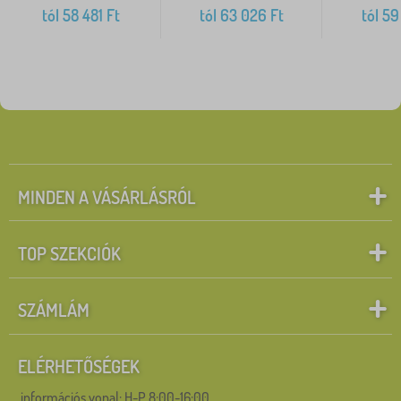
tól
58 481
Ft
tól
63 026
Ft
tól
59
MINDEN A VÁSÁRLÁSRÓL
TOP SZEKCIÓK
SZÁMLÁM
ELÉRHETŐSÉGEK
információs vonal:
H-P 8:00-16:00