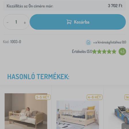
3 702 Ft
Kiszállítás az Ön címére már:
-
+
Kosárba
Kód:
1003-0
+ a kívánságlistához (
0
)
Értékelés (51)
4.5
HASONLÓ TERMÉKEK:
3-5 HÉT
4-6 HÉT
1
>