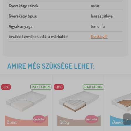
Gyerekágy színek
:
natúr
Gyerekágy típus
:
leesesgátlóval
Ágyak anyaga
:
tömör fa
további termékek ettől a márkától:
:
Ourbaby®
AMIRE MÉG SZÜKSÉGE LEHET:
-5%
RAKTÁRON
-11%
RAKTÁRON
>