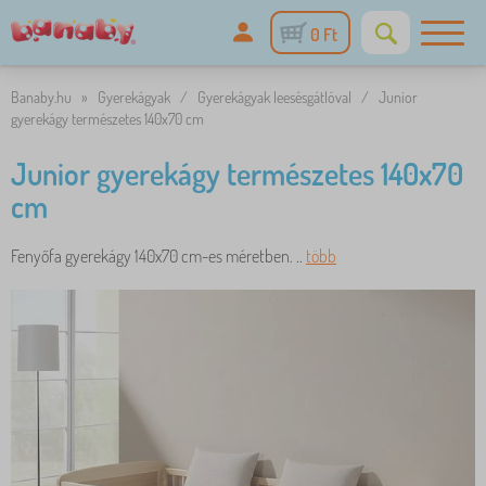
0 Ft
Banaby.hu
»
Gyerekágyak
/
Gyerekágyak leesésgátlóval
/
Junior
gyerekágy természetes 140x70 cm
Junior gyerekágy természetes 140x70
cm
Fenyőfa gyerekágy 140x70 cm-es méretben. ..
több