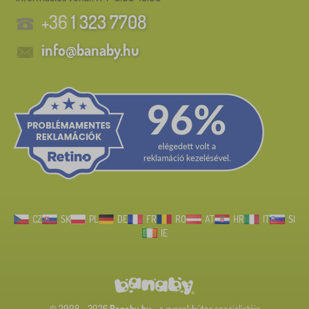
+36
1 323 7708
info@banaby.hu
CZ
SK
PL
DE
FR
RO
AT
HR
IT
SI
IE
© 2008 - 2026
Banaby.hu
- a gyerekbútor specialistája