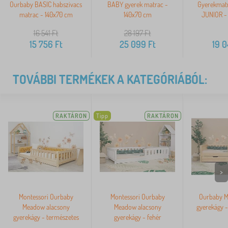
Ourbaby BASIC habszivacs
BABY gyerek matrac -
Gyerekmat
matrac - 140x70 cm
140x70 cm
JUNIOR -
16 541
Ft
28 197
Ft
15 756
Ft
25 099
Ft
19 
TOVÁBBI TERMÉKEK A KATEGÓRIÁBÓL:
RAKTÁRON
Tipp
RAKTÁRON
>
Montessori Ourbaby
Montessori Ourbaby
Ourbaby M
Meadow alacsony
Meadow alacsony
gyerekágy -
gyerekágy - természetes
gyerekágy - fehér