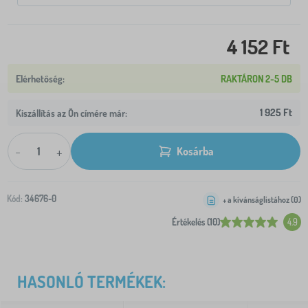
4 152 Ft
RAKTÁRON 2-5 DB
1 925 Ft
Kiszállítás az Ön címére már:
-
+
Kosárba
Kód:
34676-0
+ a kívánságlistához (
0
)
Értékelés (10)
4.9
HASONLÓ TERMÉKEK: