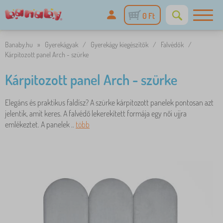
0 Ft
Banaby.hu
»
Gyerekágyak
/
Gyerekágy kiegészítők
/
Falvédők
/
Kárpitozott panel Arch - szürke
Kárpitozott panel Arch - szürke
Elegáns és praktikus faldísz? A szürke kárpitozott panelek pontosan azt
jelentik, amit keres. A falvédő lekerekített formája egy női ujjra
emlékeztet. A panelek ..
több