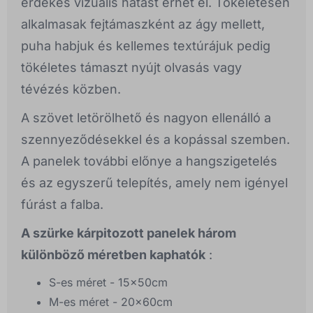
érdekes vizuális hatást érhet el. Tökéletesen
alkalmasak fejtámaszként az ágy mellett,
puha habjuk és kellemes textúrájuk pedig
tökéletes támaszt nyújt olvasás vagy
tévézés közben.
A szövet letörölhető és nagyon ellenálló a
szennyeződésekkel és a kopással szemben.
A panelek további előnye a hangszigetelés
és az egyszerű telepítés, amely nem igényel
fúrást a falba.
A szürke kárpitozott panelek három
különböző méretben kaphatók
:
S-es méret - 15x50cm
M-es méret - 20x60cm