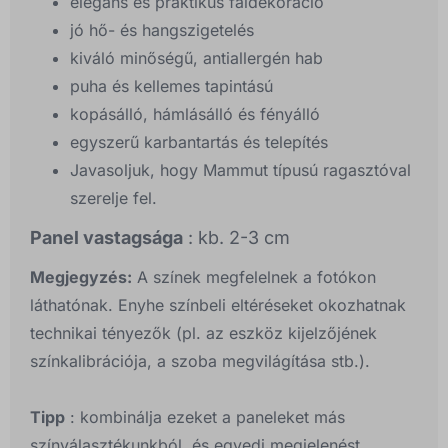
elegáns és praktikus faldekoráció
jó hő- és hangszigetelés
kiváló minőségű, antiallergén hab
puha és kellemes tapintású
kopásálló, hámlásálló és fényálló
egyszerű karbantartás és telepítés
Javasoljuk, hogy Mammut típusú ragasztóval
szerelje fel.
Panel vastagsága
: kb. 2-3 cm
Megjegyzés:
A színek megfelelnek a fotókon
láthatónak. Enyhe színbeli eltéréseket okozhatnak
technikai tényezők (pl. az eszköz kijelzőjének
színkalibrációja, a szoba megvilágítása stb.).
Tipp
: kombinálja ezeket a paneleket más
színválasztékunkból, és egyedi megjelenést