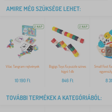
AMIRE MÉG SZÜKSÉGE LEHET:
2 NAP
2 NAP
>
Vilac Tangram rejtvények
Bigjigs Toys Fa puzzle színes
Small Foot Fa
kígyó 1 db
egyensúl
10 190
Ft
846
Ft
8 3
TOVÁBBI TERMÉKEK A KATEGÓRIÁBÓL: