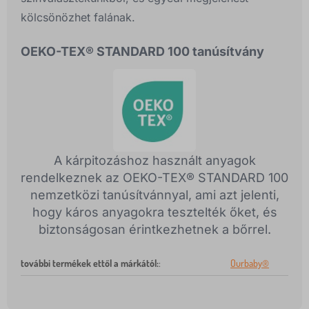
kölcsönözhet falának.
OEKO-TEX® STANDARD 100 tanúsítvány
A kárpitozáshoz használt anyagok
rendelkeznek az OEKO-TEX® STANDARD 100
nemzetközi tanúsítvánnyal, ami azt jelenti,
hogy káros anyagokra tesztelték őket, és
biztonságosan érintkezhetnek a bőrrel.
további termékek ettől a márkától:
:
Ourbaby®