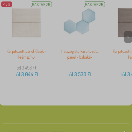
-13%
RAKTÁRON
RAKTÁRON
>
Kárpitozott panel Klasik -
Hatszögletű kárpitozott
Kárpitozott 
krémszínű
panel - babakék
ka
tól 3 498
Ft
tól
3 044
Ft
tól
3 530
Ft
tól
3 