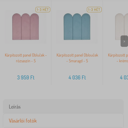
1-3 HÉT
1-3 HÉT
>
Kárpitozott panel Obluček -
Kárpitozott panel Oblouček
Kárpitozott 
rózsaszín - S
- Smaragd - S
- kréms
3 959
Ft
4 036
Ft
4 0
Leírás
Vásárlói fotók