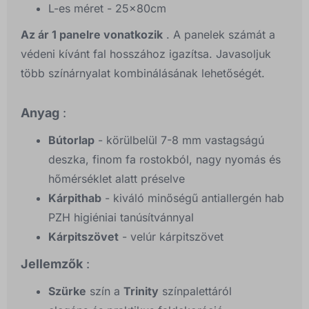
L-es méret - 25x80cm
Az ár 1 panelre vonatkozik
. A panelek számát a
védeni kívánt fal hosszához igazítsa. Javasoljuk
több színárnyalat kombinálásának lehetőségét.
Anyag
:
Bútorlap
- körülbelül 7-8 mm vastagságú
deszka, finom fa rostokból, nagy nyomás és
hőmérséklet alatt préselve
Kárpithab
- kiváló minőségű antiallergén hab
PZH higiéniai tanúsítvánnyal
Kárpitszövet
- velúr kárpitszövet
Jellemzők
:
Szürke
szín a
Trinity
színpalettáról