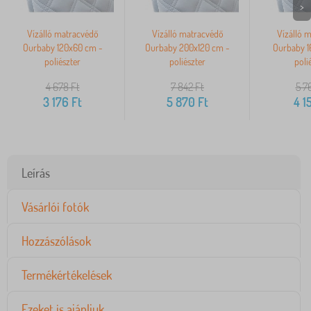
>
Vízálló matracvédő
Vízálló matracvédő
Vízálló 
Ourbaby 120x60 cm -
Ourbaby 200x120 cm -
Ourbaby 1
poliészter
poliészter
poli
4 678
Ft
7 842
Ft
5 7
3 176
Ft
5 870
Ft
4 1
Leírás
Vásárlói fotók
Hozzászólások
Termékértékelések
Ezeket is ajánljuk