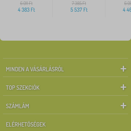
6 011
Ft
7 385
Ft
6 0
4 383
Ft
5 537
Ft
4 4
MINDEN A VÁSÁRLÁSRÓL
TOP SZEKCIÓK
SZÁMLÁM
ELÉRHETŐSÉGEK