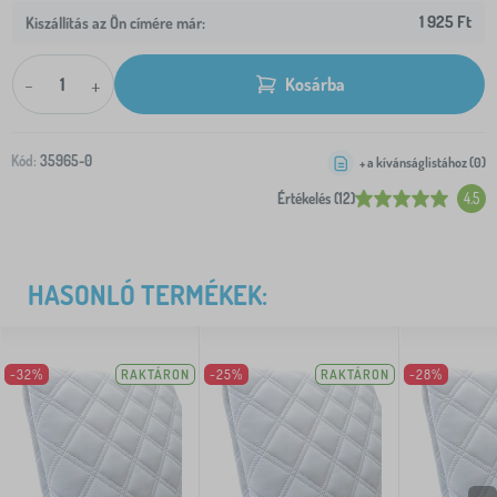
1 925 Ft
Kiszállítás az Ön címére már:
-
+
Kosárba
Kód:
35965-0
+ a kívánságlistához (
0
)
Értékelés (12)
4.5
HASONLÓ TERMÉKEK:
-32%
RAKTÁRON
-25%
RAKTÁRON
-28%