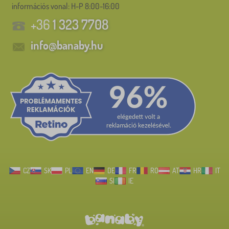
információs vonal:
H-P 8:00-16:00
+36
1 323 7708
info@banaby.hu
CZ
SK
PL
EN
DE
FR
RO
AT
HR
IT
SI
IE