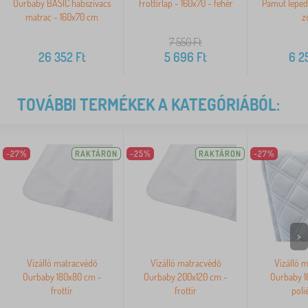
Ourbaby BASIC habszivacs
Frottírlap - 160x70 - fehér
Pamut leped
matrac - 160x70 cm
z
7 550
Ft
26 352
Ft
5 696
Ft
6 2
TOVÁBBI TERMÉKEK A KATEGÓRIÁBÓL:
-27%
RAKTÁRON
-25%
RAKTÁRON
-27%
>
Vízálló matracvédő
Vízálló matracvédő
Vízálló 
Ourbaby 180x80 cm -
Ourbaby 200x120 cm -
Ourbaby 1
frottír
frottír
poli