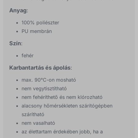
Anyag
:
100% poliészter
PU membrán
Szín
:
fehér
Karbantartás és ápolás
:
max. 90°C-on mosható
nem vegytisztítható
nem fehéríthető és nem klórozható
alacsony hőmérsékleten szárítógépben
szárítható
nem vasalható
az élettartam érdekében jobb, ha a