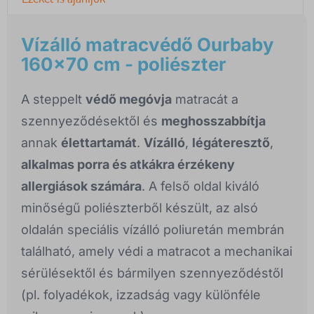
Vízálló matracvédő Ourbaby
160x70 cm - poliészter
A steppelt
védő megóvja
matracát a
szennyeződésektől és
meghosszabbítja
annak
élettartamát
.
Vízálló
,
légáteresztő
,
alkalmas porra és atkákra érzékeny
allergiások számára
. A felső oldal kiváló
minőségű poliészterből készült, az alsó
oldalán speciális vízálló poliuretán membrán
található, amely védi a matracot a mechanikai
sérülésektől és bármilyen szennyeződéstől
(pl. folyadékok, izzadság vagy különféle