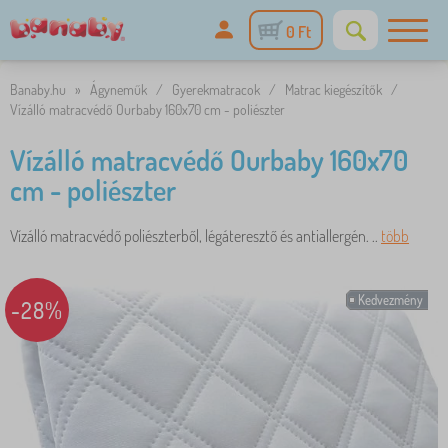
0 Ft
Banaby.hu
»
Ágyneműk
/
Gyerekmatracok
/
Matrac kiegészítők
/
Vízálló matracvédő Ourbaby 160x70 cm - poliészter
Vízálló matracvédő Ourbaby 160x70
cm - poliészter
Vízálló matracvédő poliészterből, légáteresztő és antiallergén. ..
több
Kedvezmény
-28%