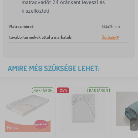
matracvédőt 24 óránként leveszi és
kiszellőzteti
Matrac méret
:
160x70 cm
további termékek ettől a márkától:
:
Ourbaby®
AMIRE MÉG SZÜKSÉGE LEHET:
RAKTÁRON
-25%
RAKTÁRON
>