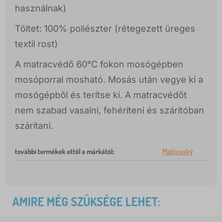
használnak)
Töltet: 100% poliészter (rétegezett üreges
textil rost)
A matracvédő 60°C fokon mosógépben
mosóporral mosható. Mosás után vegye ki a
mosógépből és terítse ki. A matracvédőt
nem szabad vasalni, fehéríteni és szárítóban
szárítani.
további termékek ettől a márkától:
:
Matějovský
AMIRE MÉG SZÜKSÉGE LEHET: