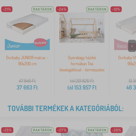
-21%
RAKTÁRON
-24%
RAKTÁRON
-10%
>
Ourbaby JUNIOR matrac -
Gyerekágy házikó
Ourbaby V
90x200 cm
formában Tea
90x2
leesésgátlóval - természetes
47 846
Ft
tól 201 826
Ft
51 
37 663
Ft
tól
153 957
Ft
46 
TOVÁBBI TERMÉKEK A KATEGÓRIÁBÓL:
-25%
RAKTÁRON
-27%
RAKTÁRON
-26%