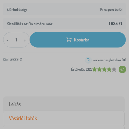
14 napon belül
1 925 Ft
Kiszállítás az Ön címére már:
-
+
Kosárba
Kód:
5639-2
+ a kívánságlistához (
0
)
Értékelés (32)
4.4
Leírás
Vásárlói fotók