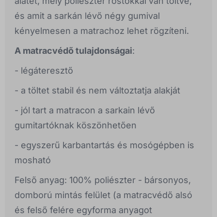
alátét, mely poliészter rostokkal van töltve,
és amit a sarkán lévő négy gumival
kényelmesen a matrachoz lehet rögzíteni.
A matracvédő tulajdonságai
:
- légáteresztő
- a töltet stabil és nem változtatja alakját
- jól tart a matracon a sarkain lévő
gumitartóknak köszönhetően
- egyszerű karbantartás és mosógépben is
mosható
Felső anyag: 100% poliészter - bársonyos,
domború mintás felület (a matracvédő alsó
és felső felére egyforma anyagot