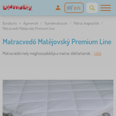
0 Ft
Banaby.hu
»
Ágyneműk
/
Gyerekmatracok
/
Matrac kiegészítők
/
Matracvedő Matějovský Premium Line
Matracvedő Matějovský Premium Line
Matracvédő mely meghosszabbítja a matrac élettartamát. ..
több