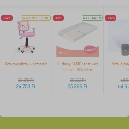
-24%
14 NAPON BELÜL
-13%
RAKTÁRON
-26%
>
Kitty gyerekszék - rózsaszín
Ourbaby BASIC habszivacs
Vízálló pa
matrac - 160x80 cm
fe
32 479
Ft
29 222
Ft
tól 8
24 753
Ft
25 366
Ft
tól
6 