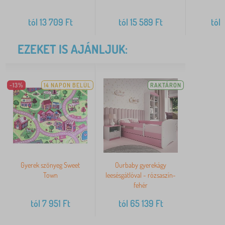
tól
13 709
Ft
tól
15 589
Ft
tól
9
EZEKET IS AJÁNLJUK:
-13%
14 NAPON BELÜL
RAKTÁRON
Gyerek szőnyeg Sweet
Ourbaby gyerekágy
Town
leesésgátlóval - rózsaszín-
fehér
tól
7 951
Ft
tól
65 139
Ft