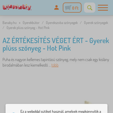
0 Ft
Banaby.hu
»
Gyerekbútor
/
Gyerekszoba szőnyegek
/
Gyerek szőnyegek
/
Gyerek plüss szőnyeg - Hot Pink
AZ ÉRTÉKESÍTÉS VÉGET ÉRT - Gyerek
plüss szőnyeg - Hot Pink
Puha és nagyon kellemes tapintású szőnyeg, mely nem csak egy kislány
birodalmában lesz kiemelkedő. ..
több
Ez a weboldal sütiket használ, amelyek megkönnyítik a