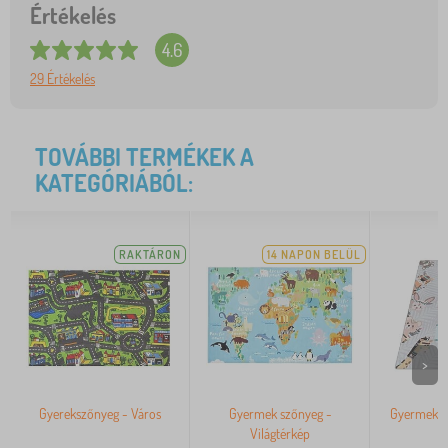
Értékelés
4.6
29 Értékelés
TOVÁBBI TERMÉKEK A
KATEGÓRIÁBÓL:
RAKTÁRON
14 NAPON BELÜL
>
Gyerekszőnyeg - Város
Gyermek szőnyeg -
Gyermek s
Világtérkép