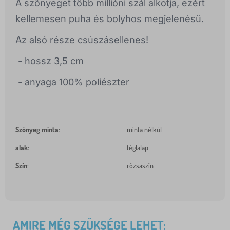
A szőnyeget több millióni szál alkotja, ezért
kellemesen puha és bolyhos megjelenésű.
Az alsó része csúszásellenes!
- hossz 3,5 cm
- anyaga 100% poliészter
Szőnyeg minta
:
minta nélkül
alak
:
téglalap
Szín
:
rózsaszín
AMIRE MÉG SZÜKSÉGE LEHET: