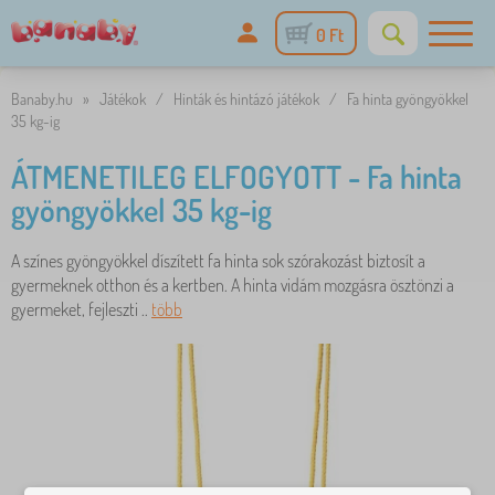
0 Ft
Banaby.hu
»
Játékok
/
Hinták és hintázó játékok
/
Fa hinta gyöngyökkel
35 kg-ig
ÁTMENETILEG ELFOGYOTT - Fa hinta
gyöngyökkel 35 kg-ig
A színes gyöngyökkel díszített fa hinta sok szórakozást biztosít a
gyermeknek otthon és a kertben. A hinta vidám mozgásra ösztönzi a
gyermeket, fejleszti ..
több