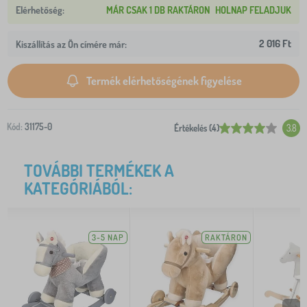
MÁR CSAK 1 DB RAKTÁRON
HOLNAP FELADJUK
2 016 Ft
Kiszállítás az Ön címére már:
Termék elérhetőségének figyelése
Kód:
31175-0
Értékelés (4)
3.8
TOVÁBBI TERMÉKEK A
KATEGÓRIÁBÓL:
3-5 NAP
RAKTÁRON