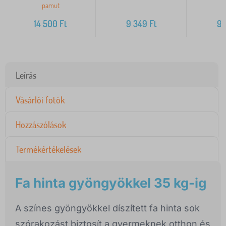
pamut
14 500
Ft
9 349
Ft
9 
Leírás
Vásárlói fotók
Hozzászólások
Termékértékelések
Fa hinta gyöngyökkel 35 kg-ig
A színes gyöngyökkel díszített fa hinta sok
szórakozást biztosít a gyermeknek otthon és