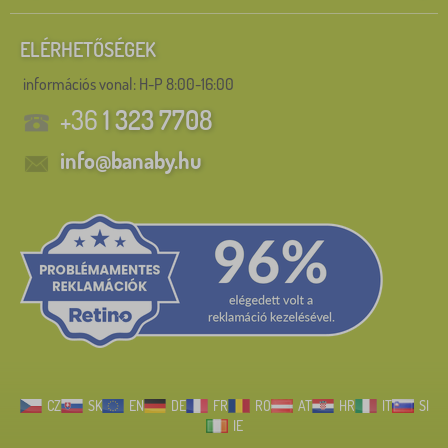
ELÉRHETŐSÉGEK
információs vonal:
H-P 8:00-16:00
+36
1 323 7708
info@banaby.hu
CZ
SK
EN
DE
FR
RO
AT
HR
IT
SI
IE