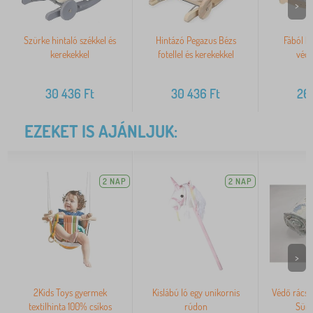
>
Szürke hintaló székkel és
Hintázó Pegazus Bézs
Fából ké
kerekekkel
fotellel és kerekekkel
védő
30 436
Ft
30 436
Ft
26
EZEKET IS AJÁNLJUK:
2 NAP
2 NAP
>
2Kids Toys gyermek
Kislábú ló egy unikornis
Védő rácsv
textilhinta 100% csíkos
rúdon
Sün 