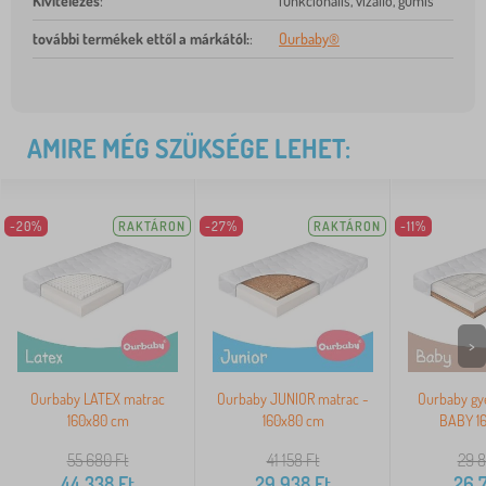
Kivitelezés
:
funkcionális, vízálló, gumis
további termékek ettől a márkától:
:
Ourbaby®
AMIRE MÉG SZÜKSÉGE LEHET:
-20%
RAKTÁRON
-27%
RAKTÁRON
-11%
>
Ourbaby LATEX matrac
Ourbaby JUNIOR matrac -
Ourbaby gy
160x80 cm
160x80 cm
BABY 1
55 680
Ft
41 158
Ft
29 
44 338
Ft
29 938
Ft
26 