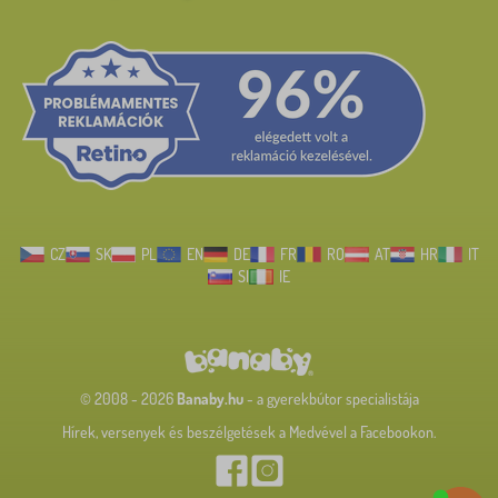
CZ
SK
PL
EN
DE
FR
RO
AT
HR
IT
SI
IE
© 2008 - 2026
Banaby.hu
- a gyerekbútor specialistája
Hírek, versenyek és beszélgetések a Medvével a Facebookon.