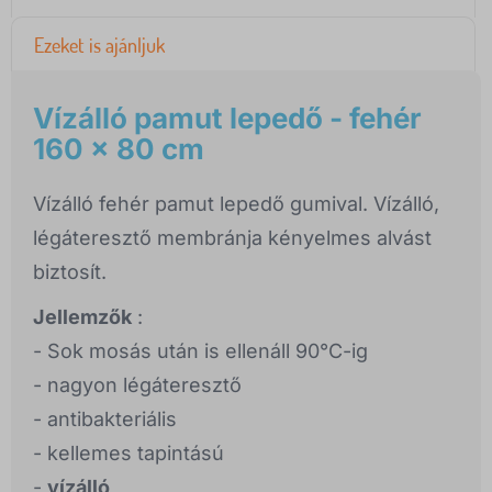
Ezeket is ajánljuk
Vízálló pamut lepedő - fehér
160 x 80 cm
Vízálló fehér pamut lepedő gumival. Vízálló,
légáteresztő membránja kényelmes alvást
biztosít.
Jellemzők
:
- Sok mosás után is ellenáll 90°C-ig
- nagyon légáteresztő
- antibakteriális
- kellemes tapintású
-
vízálló