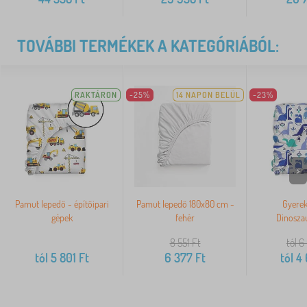
TOVÁBBI TERMÉKEK A KATEGÓRIÁBÓL:
RAKTÁRON
-25%
14 NAPON BELÜL
-23%
>
Pamut lepedő - építőipari
Pamut lepedő 180x80 cm -
Gyerek
gépek
fehér
Dinoszau
8 551
Ft
tól 6
tól
5 801
Ft
6 377
Ft
tól
4 