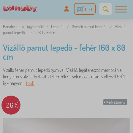
0 Ft
Banaby.hu
»
Ágyneműk
/
Lepedők
/
Gyerek pamut lepedők
/
Vízálló
pamut lepedő - fehér 160 x 80 cm
Vízálló pamut lepedő - fehér 160 x 80
cm
Vízálló fehér pamut lepedő gumival. Vízálló, légáteresztő membránja
kényelmes alvást biztosít. Jellemzők : - Sok mosás után is ellenáll 90°C-
ig - nagyon ..
több
Kedvezmény
-26%