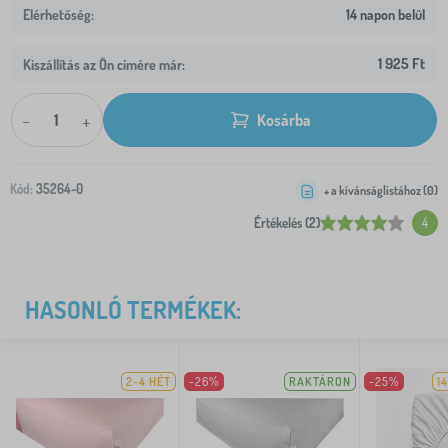
14 napon belül
1 925 Ft
Kiszállítás az Ön címére már:
-
+
Kosárba
Kód:
35264-0
+ a kívánságlistához (
0
)
Értékelés (2)
4
HASONLÓ TERMÉKEK:
2-4 HÉT
-26%
RAKTÁRON
-25%
1