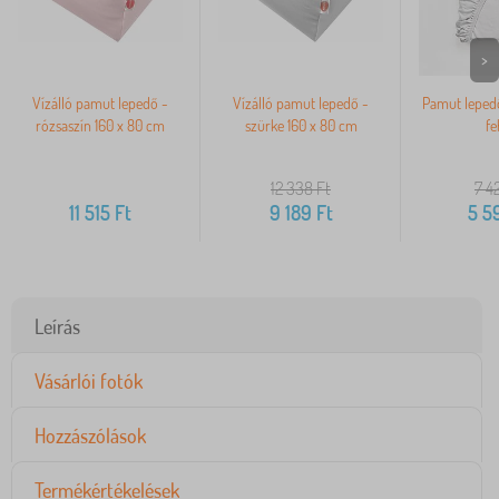
>
Vízálló pamut lepedő -
Vízálló pamut lepedő -
Pamut leped
rózsaszín 160 x 80 cm
szürke 160 x 80 cm
fe
12 338
Ft
7 4
11 515
Ft
9 189
Ft
5 5
Leírás
Vásárlói fotók
Hozzászólások
Termékértékelések