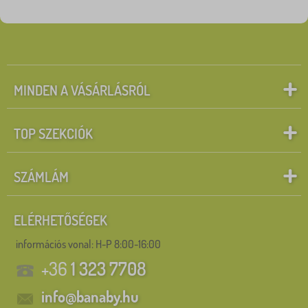
MINDEN A VÁSÁRLÁSRÓL
TOP SZEKCIÓK
SZÁMLÁM
ELÉRHETŐSÉGEK
információs vonal:
H-P 8:00-16:00
+36
1 323 7708
info@banaby.hu