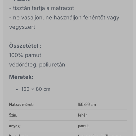
- tisztán tartja a matracot
- ne vasaljon, ne használjon fehérítőt vagy
vegyszert
Összetétel
:
100% pamut
védőréteg: poliuretán
Méretek:
160 x 80 cm
Matrac méret
:
160x80 cm
Szín
:
fehér
anyag
:
pamut