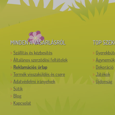
MINDEN A VÁSÁRLÁSRÓL
TOP SZEK
Szállítás és kézbesítés
Gyerekbút
Általános szerződési feltételek
Ágyneműk
Reklamációs űrlap
Dekoráció
Termék visszaküldés és csere
Játékok
Adatvédelmi irányelvek
Újdonság
Sütik
Blog
Kapcsolat