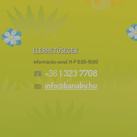
ELÉRHETŐSÉGEK
információs vonal:
H-P 8:00-16:00
1 323 7708
+36
info@banaby.hu