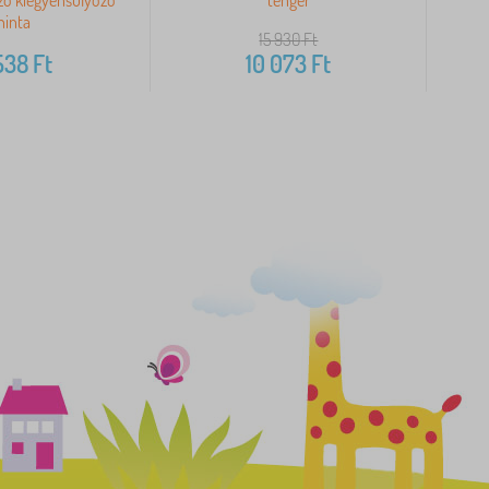
hinta
15 930
Ft
538
Ft
10 073
Ft