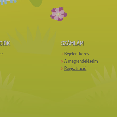
CIÓK
SZÁMLÁM
or
Bejelentkezés
A megrendeléseim
Regisztráció