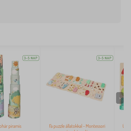
3-5 NAP
3-5 NAP
>
pohár piramis
Fa puzzle állatokkal - Montessori
Új f