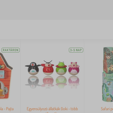
RAKTÁRON
3-5 NAP
la - Pajta
Egyensúlyozó állatkák Goki - több
Safari 