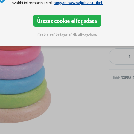
További információ arról,
hogyan használjuk a sütiket.
Összes cookie elfogadása
Csak a szükséges sütik elfogadása
Kiszállítás a
-
Kód:
33695-