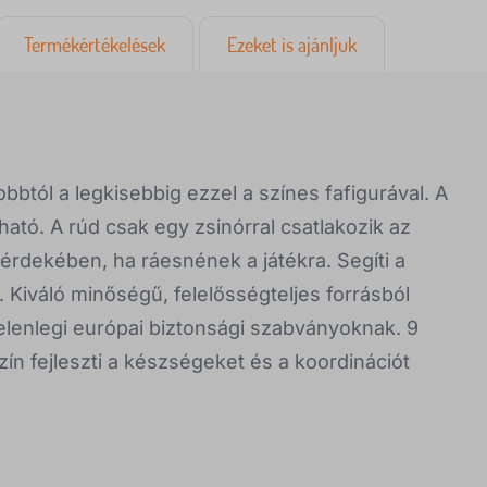
Termékértékelések
Ezeket is ajánljuk
btól a legkisebbig ezzel a színes fafigurával. A
ató. A rúd csak egy zsinórral csatlakozik az
rdekében, ha ráesnének a játékra. Segíti a
 Kiváló minőségű, felelősségteljes forrásból
elenlegi európai biztonsági szabványoknak. 9
zín fejleszti a készségeket és a koordinációt