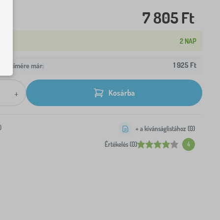
7 805 Ft
2 NAP
1 925 Ft
z Ön címére már:
+
Kosárba
0
+ a kívánságlistához (
0
)
Értékelés (0)
4