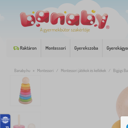
A gyermekbútor szakértője
Raktáron
Montessori
Gyerekszoba
Gyerekágya
Banaby.hu
»
Montessori
/
Montessori játékok és kellékek
/
Bigjigs B