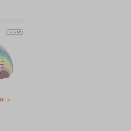
3-5 NAP
ukható