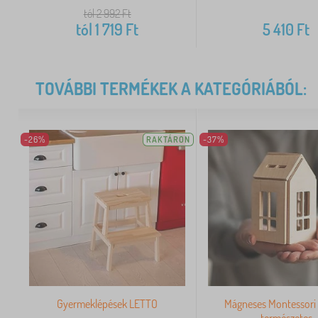
tól 2 992
Ft
tól
1 719
Ft
5 410
Ft
TOVÁBBI TERMÉKEK A KATEGÓRIÁBÓL:
-26%
RAKTÁRON
-37%
Gyermeklépések LETTO
Mágneses Montessori 
természetes