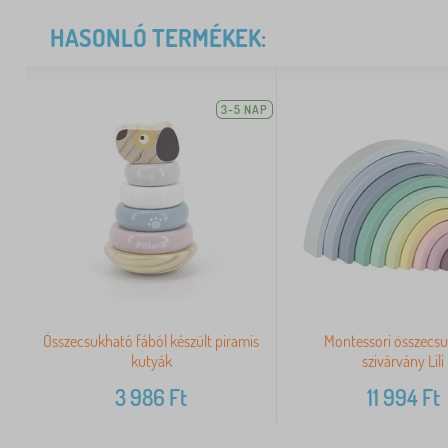
HASONLÓ TERMÉKEK:
3-5 NAP
Összecsukható fából készült piramis
Montessori összecs
kutyák
szivárvány Lili
3 986
Ft
11 994
Ft