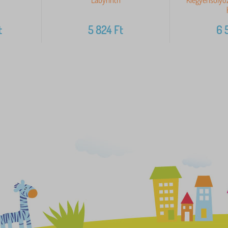
t
5 824
Ft
6 