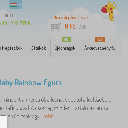
:00-16:00
Nincs bejelentkezve
+36 1 323 7708
0 Ft
/
0
db
98
461
 kiegészítők
Játékok
Újdonságok
Árkedveznény %
 Baby Rainbow figura
 mindent a méretről, a legnagyobbtól a legkisebbig
nes fafigurával. A csomag mindent tartalmaz, ami a
tó. A rúd csak egy ..
több