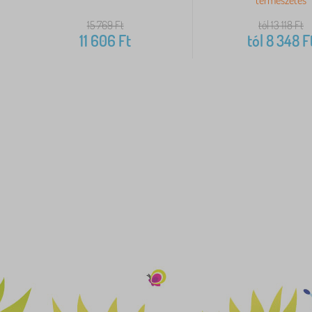
15 769
Ft
tól 13 118
Ft
11 606
Ft
tól
8 348
F