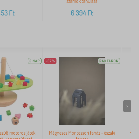
számok tanulása
453
Ft
6 394
Ft
2 NAP
-37%
RAKTÁRON
>
észült motoros játék
Mágneses Montessori faház - északi
Kis l
zó kiegyensúlyozó
tenger