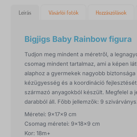
Leírás
Vásárlói fotók
Hozzászólások
Bigjigs Baby Rainbow figura
Tudjon meg mindent a méretről, a legnagyob
csomag mindent tartalmaz, ami a képen láth
alaphoz a gyermekek nagyobb biztonsága é
kézügyesség és a koordináció fejlesztését.
származó anyagokból készült. Megfelel a j
darabból áll. Főbb jellemzők: 9 szivárványs
Méretei: 9x17x9 cm
Csomag méretei: 9x18x9 cm
Kor: 18m+