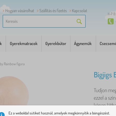
Hogyan vásárolhat
Szállítás és fizetés
Kapcsolat
H-P 8
k
Gyerekmatracok
Gyerekbútor
Ágyneműk
Csecsemő
aby Rainbow figura
Bigjigs
Tudjon meg
ezzel a szí
képen látha
Ez a weboldal sütiket használ, amelyek megkönnyítik a böngészést.