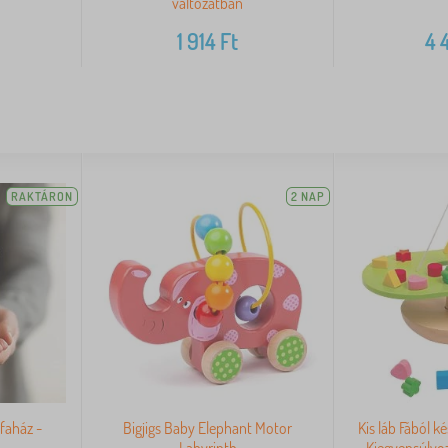
változatban
1 914
Ft
4 
RAKTÁRON
2 NAP
faház -
Bigjigs Baby Elephant Motor
Kis láb Fából k
Labyrinth
Kiegyensúlyo