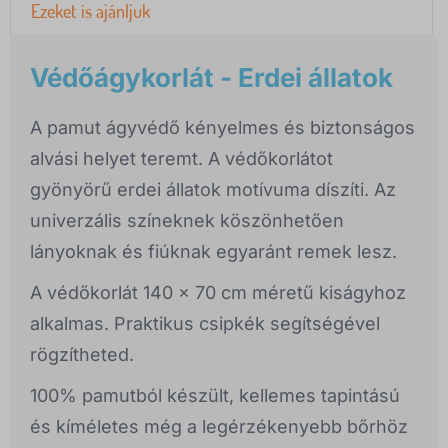
Ezeket is ajánljuk
Védőágykorlát - Erdei állatok
A pamut ágyvédő kényelmes és biztonságos
alvási helyet teremt. A védőkorlátot
gyönyörű erdei állatok motívuma díszíti. Az
univerzális színeknek köszönhetően
lányoknak és fiúknak egyaránt remek lesz.
A védőkorlát 140 x 70 cm méretű kiságyhoz
alkalmas. Praktikus csipkék segítségével
rögzítheted.
100% pamutból készült, kellemes tapintású
és kíméletes még a legérzékenyebb bőrhöz