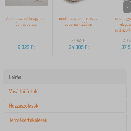
>
Védő rácsvédő kiságyhoz -
Fonott rácsvédő - rózsaszín
Fonott ágyv
Sün és barátai
és barna - 220 cm
világos
sötétszür
31 942
Ft
49 
9 322
Ft
24 305
Ft
37 
Leírás
Vásárlói fotók
Hozzászólások
Termékértékelések