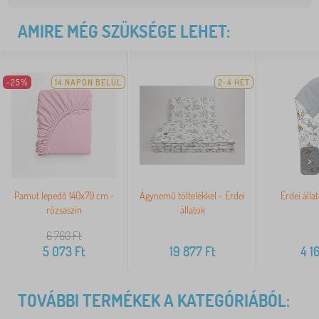
AMIRE MÉG SZÜKSÉGE LEHET:
-25%
14 NAPON BELÜL
2-4 HÉT
>
Pamut lepedő 140x70 cm -
Ágynemű töltelékkel - Erdei
Erdei álla
rózsaszín
állatok
6 760
Ft
5 073
Ft
19 877
Ft
4 1
TOVÁBBI TERMÉKEK A KATEGÓRIÁBÓL: