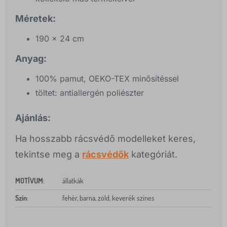
Méretek:
190 x 24 cm
Anyag:
100% pamut, OEKO-TEX minősítéssel
töltet: antiallergén poliészter
Ajánlás:
Ha hosszabb rácsvédő modelleket keres,
tekintse meg a
rácsvédők
kategóriát.
MOTÍVUM
:
állatkák
Szín
:
fehér, barna, zöld, keverék színes