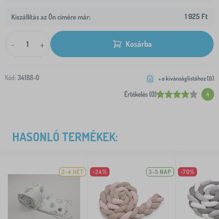
1 925 Ft
Kiszállítás az Ön címére már:
-
+
Kosárba
Kód:
34188-0
+ a kívánságlistához (
0
)
Értékelés (0)
4
HASONLÓ TERMÉKEK:
2-4 HÉT
-24%
3-5 NAP
-70%