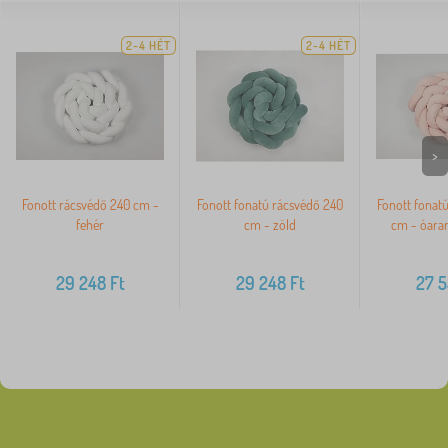
2-4 HÉT
2-4 HÉT
>
Fonott rácsvédő 240 cm -
Fonott fonatú rácsvédő 240
Fonott fonat
fehér
cm - zöld
cm - óaran
29 248
Ft
29 248
Ft
27 