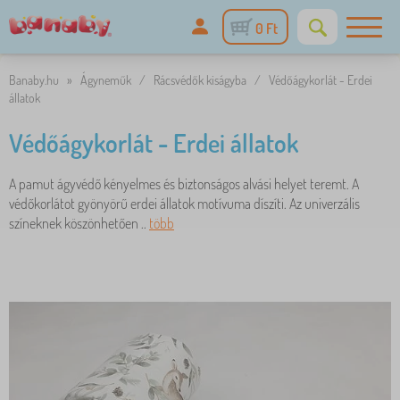
0 Ft
Banaby.hu
»
Ágyneműk
/
Rácsvédők kiságyba
/
Védőágykorlát - Erdei
állatok
Védőágykorlát - Erdei állatok
A pamut ágyvédő kényelmes és biztonságos alvási helyet teremt. A
védőkorlátot gyönyörű erdei állatok motívuma díszíti. Az univerzális
színeknek köszönhetően ..
több