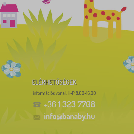
ELÉRHETŐSÉGEK
információs vonal:
H-P 8:00-16:00
1 323 7708
+36
info@banaby.hu