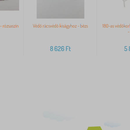
- rózsaszín
Védő rácsvédő kiságyhoz - bézs
180-as védőkorl
-
8 626
Ft
5 