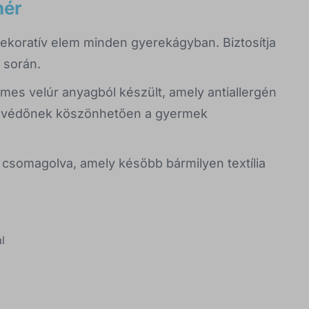
hér
dekoratív elem minden gyerekágyban. Biztosítja
 során.
mes velúr anyagból készült, amely antiallergén
rácsvédőnek köszönhetően a gyermek
csomagolva, amely később bármilyen textília
l