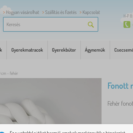
Hogyan vásárolhat
Szállítás és fizetés
Kapcsolat
H-P 8
k
Gyerekmatracok
Gyerekbútor
Ágyneműk
Csecsemő
 cm - fehér
Fonott 
Fehér fonot
Ez a weboldal sütiket használ, amelyek megkönnyítik a böngészést.