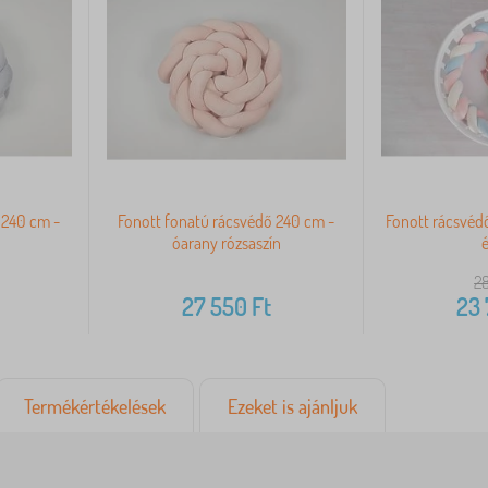
 240 cm -
Fonott fonatú rácsvédő 240 cm -
Fonott rácsvédő
óarany rózsaszín
é
28
27 550
Ft
23
Termékértékelések
Ezeket is ajánljuk