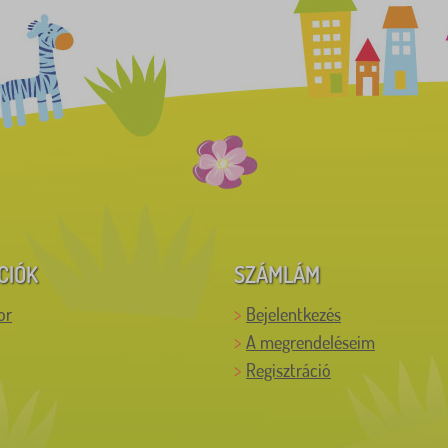
CIÓK
SZÁMLÁM
or
Bejelentkezés
A megrendeléseim
Regisztráció