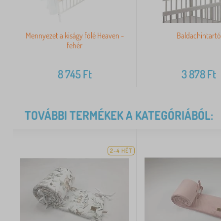
Mennyezet a kiságy fölé Heaven -
Baldachintart
fehér
8 745
Ft
3 878
Ft
TOVÁBBI TERMÉKEK A KATEGÓRIÁBÓL:
2-4 HÉT