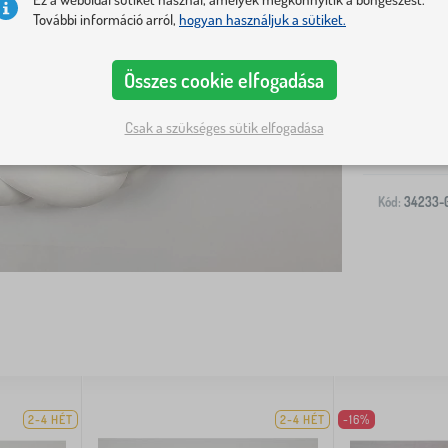
További információ arról,
hogyan használjuk a sütiket.
Kiszállítás a
Összes cookie elfogadása
Csak a szükséges sütik elfogadása
-
Kód:
34233-
2-4 HÉT
2-4 HÉT
-16%