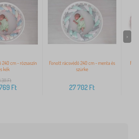
>
 240 cm - rózsaszín
Fonott rácsvédő 240 cm - menta és
Fono
s kék
szürke
 311
Ft
 769
Ft
27 702
Ft