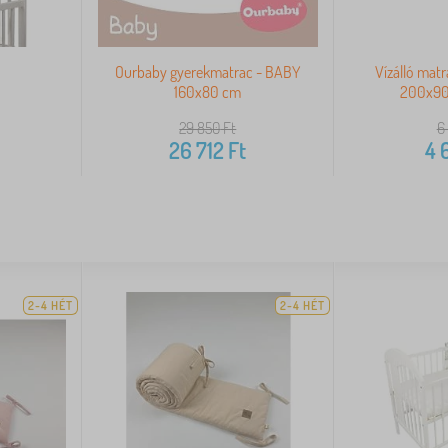
ó
Ourbaby gyerekmatrac - BABY
Vízálló mat
160x80 cm
200x90 
29 850
Ft
6
26 712
Ft
4 
2-4 HÉT
2-4 HÉT