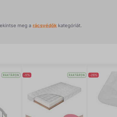
tekintse meg a
rácsvédők
kategóriát.
RAKTÁRON
-11%
RAKTÁRON
-26%