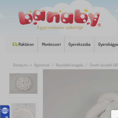
A gyermekbútor szakértője
Raktáron
Montessori
Gyerekszoba
Gyerekágya
Banaby.hu
»
Ágyneműk
/
Rácsvédők kiságyba
/
Fonott rácsvédő 240