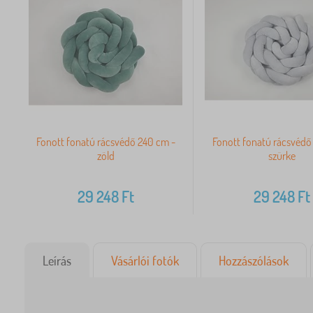
Fonott fonatú rácsvédő 240 cm -
Fonott fonatú rácsvédő
zöld
szürke
29 248
Ft
29 248
Ft
Leírás
Vásárlói fotók
Hozzászólások