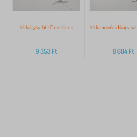
Védőágykorlát - Erdei állatok
Védő rácsvédő kiságyhoz 
9 353
Ft
8 684
Ft