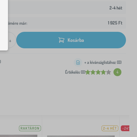
2-4 hét
1 925 Ft
z Ön címére már:
+
Kosárba
0
+ a kívánságlistához (
0
)
Értékelés (0)
4
RAKTÁRON
2-4 HÉT
-24%