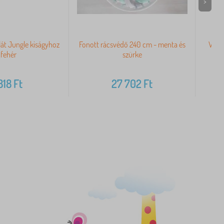
>
át Jungle kiságyhoz
Fonott rácsvédő 240 cm - menta és
Védő
 fehér
szürke
818
Ft
27 702
Ft