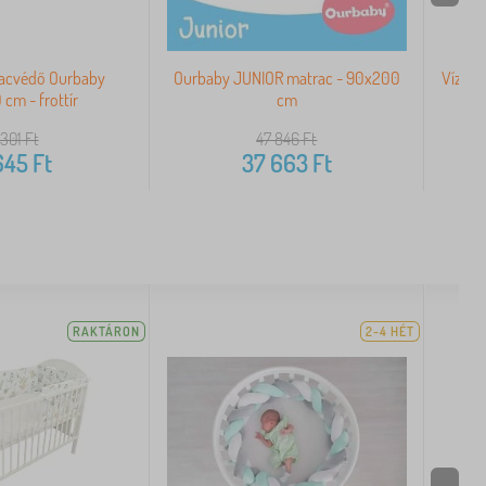
racvédő Ourbaby
Ourbaby JUNIOR matrac - 90x200
Vízáll
cm - frottír
cm
 301
Ft
47 846
Ft
645
Ft
37 663
Ft
RAKTÁRON
2-4 HÉT