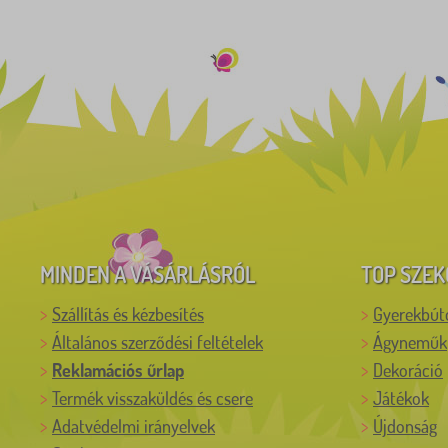
MINDEN A VÁSÁRLÁSRÓL
TOP SZEK
Szállítás és kézbesítés
Gyerekbút
Általános szerződési feltételek
Ágyneműk
Reklamációs űrlap
Dekoráció
Termék visszaküldés és csere
Játékok
Adatvédelmi irányelvek
Újdonság