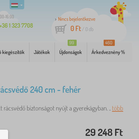
:00-16:00
Nincs bejelentkezve
+36 1 323 7708
0 Ft
/
0
db
99
460
 kiegészítők
Játékok
Újdonságok
Árkedveznény %
rácsvédő 240 cm - fehér
t rácsvédő biztonságot nyújt a gyerekágyban. ..
több
29 248 Ft