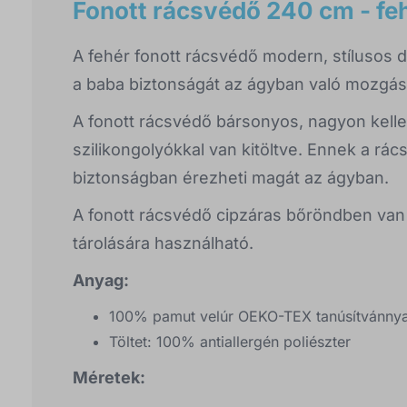
Fonott rácsvédő 240 cm - fe
A fehér fonott rácsvédő modern, stílusos 
a baba biztonságát az ágyban való mozgás
A fonott rácsvédő bársonyos, nagyon kelle
szilikongolyókkal van kitöltve. Ennek a 
biztonságban érezheti magát az ágyban.
A fonott rácsvédő cipzáras bőröndben van 
tárolására használható.
Anyag:
100% pamut velúr OEKO-TEX tanúsítvánnya
Töltet: 100% antiallergén poliészter
Méretek: