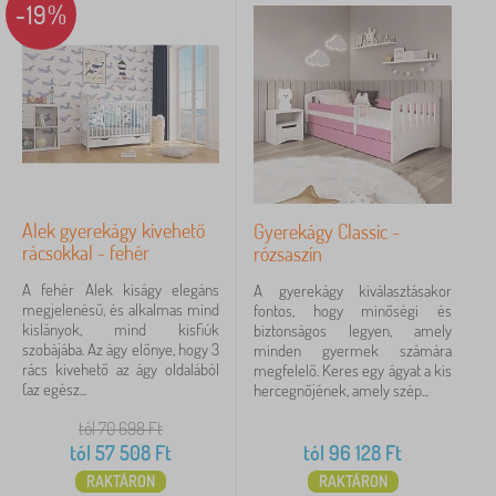
-19%
l
Címkék
1
o
k
bevezető oldal
5
✓
Kedvezmény
480
újdonság
99
Tipp
60
Alek gyerekágy kivehető
Gyerekágy Classic -
rácsokkal - fehér
rózsaszín
A fehér Alek kiságy elegáns
A gyerekágy kiválasztásakor
SZŰRÉS
megjelenésű, és alkalmas mind
fontos, hogy minőségi és
kislányok, mind kisfiúk
biztonságos legyen, amely
szobájába. Az ágy előnye, hogy 3
minden gyermek számára
rács kivehető az ágy oldalából
megfelelő. Keres egy ágyat a kis
(az egész...
hercegnőjének, amely szép...
tól 70 698
Ft
tól
57 508
Ft
tól
96 128
Ft
RAKTÁRON
RAKTÁRON