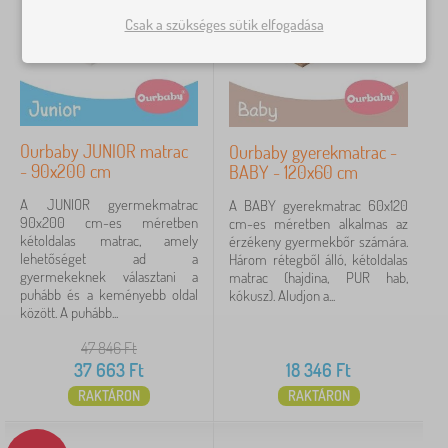
›
n
1
y
Csak a szükséges sütik elfogadása
e
e
G
m
›
r
1
y
ű
e
e
k
G
k
›
r
1
>
y
b
e
G
e
ú
k
y
r
t
Ourbaby JUNIOR matrac
Ourbaby gyerekmatrac -
b
e
Ár
e
o
ú
- 90x200 cm
BABY - 120x60 cm
r
k
r
t
e
18 346 Ft
124 494 Ft
á
>
A JUNIOR gyermekmatrac
o
A BABY gyerekmatrac 60x120
k
g
B
90x200 cm-es méretben
r
cm-es méretben alkalmas az
m
y
a
kétoldalas matrac, amely
>
érzékeny gyermekbőr számára.
a
a
b
Szűrés
lehetőséget ad a
G
Három rétegből álló, kétoldalas
t
k
a
gyermekeknek választani a
y
matrac (hajdina, PUR hab,
r
á
puhább és a keményebb oldal
e
kókusz). Aludjon a...
a
g
között. A puhább...
r
Keresés a szűrőn belül
c
y
e
o
a
47 846
Ft
k
k
k
Elérhetőség
a
37 663
Ft
18 346
Ft
s
RAKTÁRON
RAKTÁRON
z
Ajánlat típusa
t
a