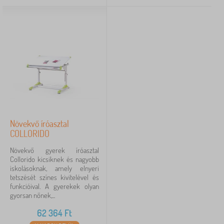
Növekvő íróasztal
COLLORIDO
Növekvő gyerek íróasztal
Collorido kicsiknek és nagyobb
iskolásoknak, amely elnyeri
tetszését színes kivitelével és
funkcióival. A gyerekek olyan
gyorsan nőnek,...
62 364
Ft