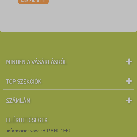
14 NAPON BELÜL
MINDEN A VÁSÁRLÁSRÓL
TOP SZEKCIÓK
SZÁMLÁM
ELÉRHETŐSÉGEK
információs vonal:
H-P 8:00-16:00