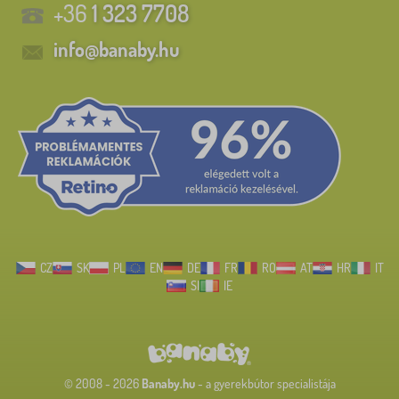
+36
1 323 7708
info@banaby.hu
CZ
SK
PL
EN
DE
FR
RO
AT
HR
IT
SI
IE
© 2008 - 2026
Banaby.hu
- a gyerekbútor specialistája