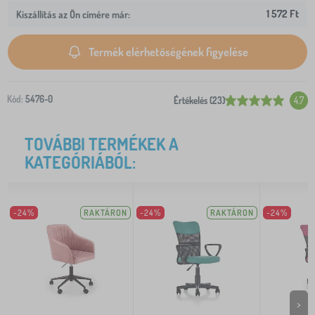
1 572 Ft
Kiszállítás az Ön címére már:
Termék elérhetőségének figyelése
Kód:
5476-0
Értékelés (23)
4.7
TOVÁBBI TERMÉKEK A
KATEGÓRIÁBÓL:
-24%
RAKTÁRON
-24%
RAKTÁRON
-24%
>