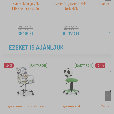
Gyermek forgószék
Gyerek forgószék TIMMY -
Gyerek fo
FRESKA - rózsaszín
türkizkék
ró
47 493
Ft
25 008
Ft
25
36 116
Ft
19 073
Ft
19
EZEKET IS AJÁNLJUK:
-24%
RAKTÁRON
RAKTÁRON
-24%
>
Gyermekek forgó szék Paris
Gyermek szék
Mátrix di