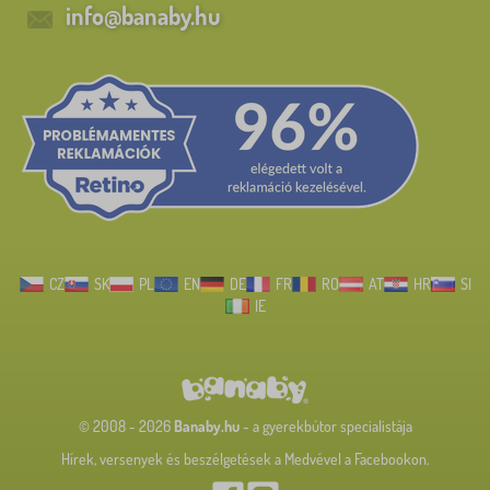
info@banaby.hu
CZ
SK
PL
EN
DE
FR
RO
AT
HR
SI
IE
© 2008 - 2026
Banaby.hu
- a gyerekbútor specialistája
Hírek, versenyek és beszélgetések a Medvével a Facebookon.