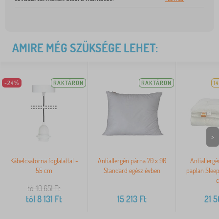
AMIRE MÉG SZÜKSÉGE LEHET:
-24%
RAKTÁRON
RAKTÁRON
1
>
Kábelcsatorna foglalattal -
Antiallergén párna 70 x 90
Antiallergé
55 cm
Standard egész évben
paplan Sleep
tól 10 651
Ft
tól
8 131
Ft
15 213
Ft
21 