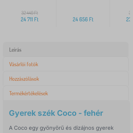
32 440
Ft
31
24 711
Ft
24 656
Ft
23
Leírás
Vásárlói fotók
Hozzászólások
Termékértékelések
Gyerek szék Coco - fehér
A Coco egy gyönyörű és dizájnos gyerek