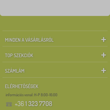
MINDEN A VÁSÁRLÁSRÓL
TOP SZEKCIÓK
SZÁMLÁM
ELÉRHETŐSÉGEK
információs vonal:
H-P 8:00-16:00
+36
1 323 7708