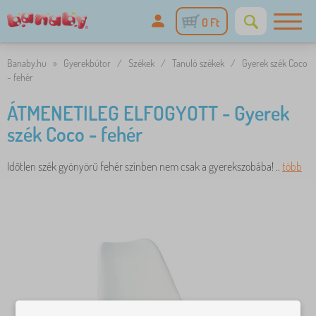
0 Ft
Banaby.hu
»
Gyerekbútor
/
Székek
/
Tanuló székek
/
Gyerek szék Coco
- fehér
ÁTMENETILEG ELFOGYOTT - Gyerek
szék Coco - fehér
Időtlen szék gyönyörű fehér színben nem csak a gyerekszobába! ..
több