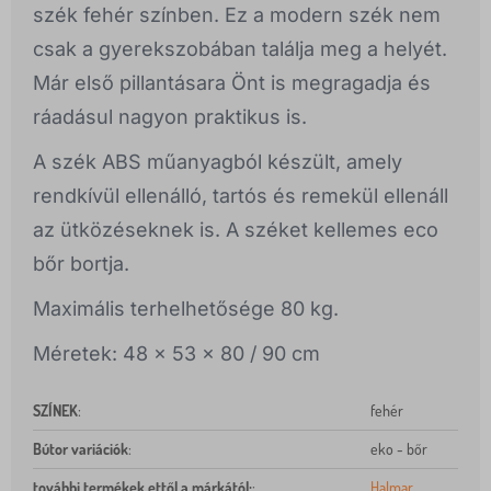
szék fehér színben. Ez a modern szék nem
csak a gyerekszobában találja meg a helyét.
Már első pillantásara Önt is megragadja és
ráadásul nagyon praktikus is.
A szék ABS műanyagból készült, amely
rendkívül ellenálló, tartós és remekül ellenáll
az ütközéseknek is. A széket kellemes eco
bőr bortja.
Maximális terhelhetősége 80 kg.
Méretek: 48 x 53 x 80 / 90 cm
SZÍNEK
:
fehér
Bútor variációk
:
eko - bőr
további termékek ettől a márkától:
:
Halmar